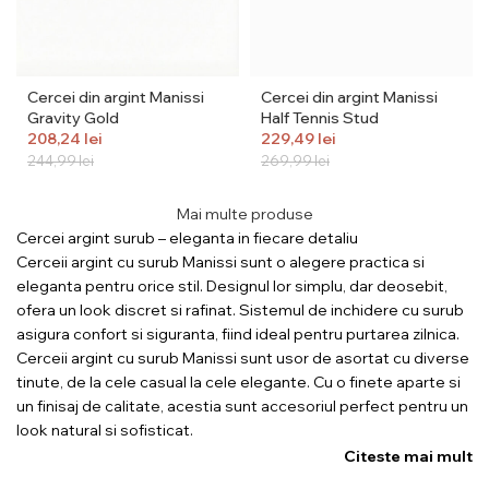
Cercei din argint Manissi
Cercei din argint Manissi
Gravity Gold
Half Tennis Stud
208,24
lei
229,49
lei
244,99
lei
269,99
lei
Mai multe produse
Cercei argint surub – eleganta in fiecare detaliu
Cerceii argint cu surub Manissi sunt o alegere practica si
eleganta pentru orice stil. Designul lor simplu, dar deosebit,
ofera un look discret si rafinat. Sistemul de inchidere cu surub
asigura confort si siguranta, fiind ideal pentru purtarea zilnica.
Cerceii argint cu surub Manissi sunt usor de asortat cu diverse
tinute, de la cele casual la cele elegante. Cu o finete aparte si
un finisaj de calitate, acestia sunt accesoriul perfect pentru un
look natural si sofisticat.
Citeste mai mult