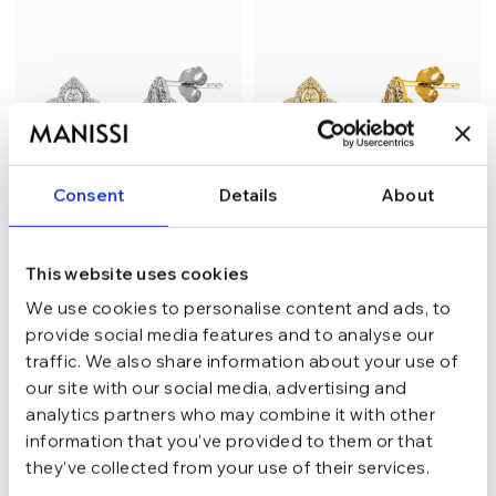
Consent
Details
About
This website uses cookies
Cercei din argint Manissi
Cercei din argint Manissi
We use cookies to personalise content and ads, to
Cloves I
Cloves I Gold
provide social media features and to analyse our
165,74
lei
165,74
lei
traffic. We also share information about your use of
194,99
lei
194,99
lei
our site with our social media, advertising and
analytics partners who may combine it with other
information that you’ve provided to them or that
they’ve collected from your use of their services.