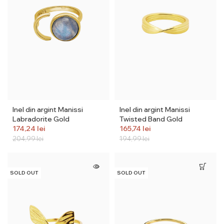
Inel din argint Manissi
Inel din argint Manissi
Labradorite Gold
Twisted Band Gold
174,24
lei
165,74
lei
204,99
lei
194,99
lei
SOLD OUT
SOLD OUT