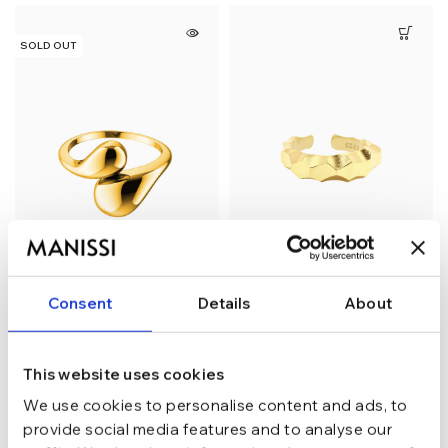
SOLD OUT
Consent
Details
About
Inel din argint Manissi
Inel din argint Manissi
Waterdrop Gold
Shapes Gold
178,49
lei
203,99
lei
This website uses cookies
209,99
lei
239,99
lei
We use cookies to personalise content and ads, to
provide social media features and to analyse our