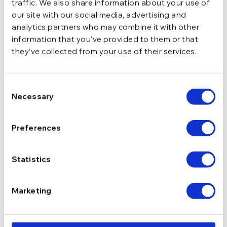
traffic. We also share information about your use of
our site with our social media, advertising and
analytics partners who may combine it with other
information that you’ve provided to them or that
they’ve collected from your use of their services.
Consent
Necessary
Selection
Preferences
Inel din argint Manissi Bold
Inel din argint Manissi Gap
Wave Gold
Gold
Statistics
203,99
lei
208,24
lei
239,99
lei
244,99
lei
Marketing