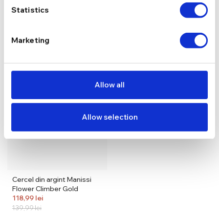
219,99
lei
189,99
lei
Statistics
Marketing
Allow all
Allow selection
Cercel din argint Manissi
Flower Climber Gold
118,99
lei
139,99
lei