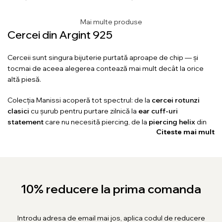
Mai multe produse
Cercei din Argint 925
Cerceii sunt singura bijuterie purtată aproape de chip — și
tocmai de aceea alegerea contează mai mult decât la orice
altă piesă.
Colecția Manissi acoperă tot spectrul: de la
cercei rotunzi
clasici
cu șurub pentru purtare zilnică la
ear cuff-uri
statement
care nu necesită piercing, de la
piercing helix
din
Citeste mai mult
argint 925 la
cercei lungi
pentru seară. Toate din argint 925
certificat ANPC, toate cu garanție.
Cum alegi în funcție de stilul tău
10% reducere la prima comanda
Porți bijuterii discrete la birou →
cerceii cu șurub
simpli sau cu
o singură piatră
— vizibili fără să domine. Vrei un look curent,
cu mai mulți cercei pe ureche →
cerceii helix
sau
ear cuff-
Introdu adresa de email mai jos, aplica codul de reducere
urile
se adaugă fără piercing suplimentar. Cauți ceva pentru o