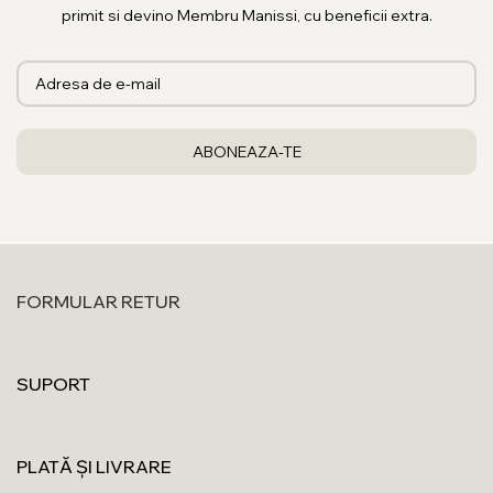
primit si devino Membru Manissi, cu beneficii extra.
ieșire specială →
cerceii lungi
sau
cerceii cu perle
schimbă
complet aspectul unui outfit simplu. Vrei să combini mai multe
→
cerceii mici rotunzi
funcționează perfect ca bază în orice
combinație.
Un detaliu care contează
Toți cerceii Manissi cu șurub au sistemul de prindere din argint
925 — nu din aliaj ieftin care se oxidează. Pierderea cercelului
din cauza unei închizători slabe e una dintre cele mai frecvente
nemulțumiri la bijuteriile online. La Manissi, închizătoarea
primește același standard ca și piesa în sine.
FORMULAR RETUR
Argint 925 certificat ANPC · Garanție · Livrare 24h.
SUPORT
PLATĂ ȘI LIVRARE