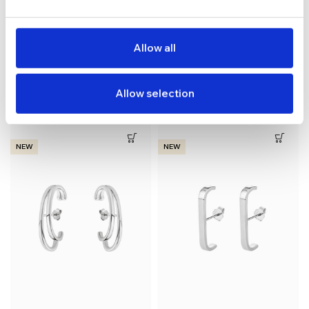
Allow all
Cercei din argint Manissi
Cercei din argint Manissi
Tennis C-Stud Silver
Cross Stud
Allow selection
lei
lei
NEW
NEW