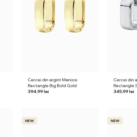
Cercei din argint Manissi
Cercei din 
Rectangle Big Bold Gold
Rectangle S
lei
lei
NEW
NEW