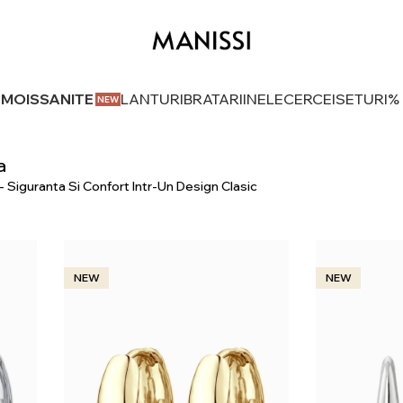
U MOISSANITE
LANTURI
BRATARI
INELE
CERCEI
SETURI
%
a
 - Siguranta Si Confort Intr-Un Design Clasic
NEW
NEW