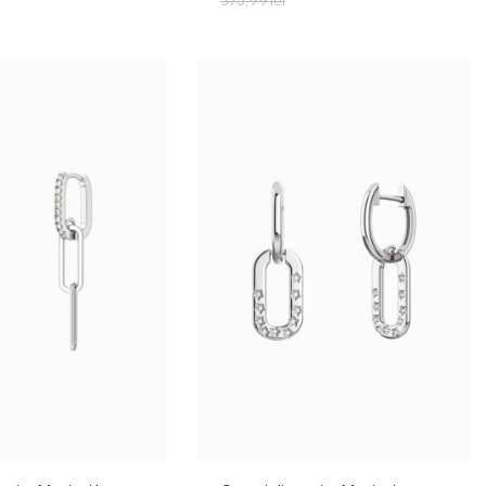
375,99
lei