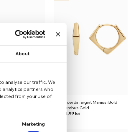
About
o analyse our traffic. We
nd analytics partners who
llected from your use of
argint Manissi Bold
Cercei din argint Manissi Bold
lver
Rhombus Gold
lei
Marketing