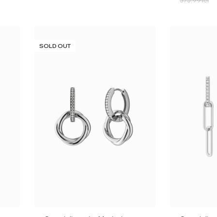
375,99
lei
SOLD OUT