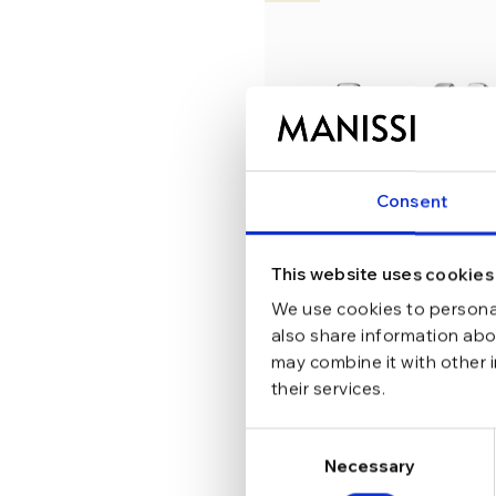
Consent
This website uses cookies
We use cookies to personal
also share information abou
may combine it with other 
Cercei din argint Manissi Bol
their services.
Octagon Silver
lei
Consent
Necessary
Selection