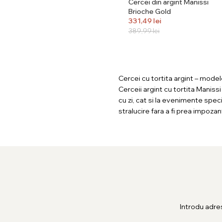
Cercei din argint Manissi
Brioche Gold
331,49
lei
389,99
lei
Cercei cu tortita argint – modele
Cerceii argint cu tortita Manissi
cu zi, cat si la evenimente spec
stralucire fara a fi prea impozan
Introdu adre