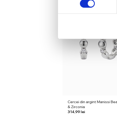
NEW
Cercei din argint Manissi Be
& Zirconia
lei