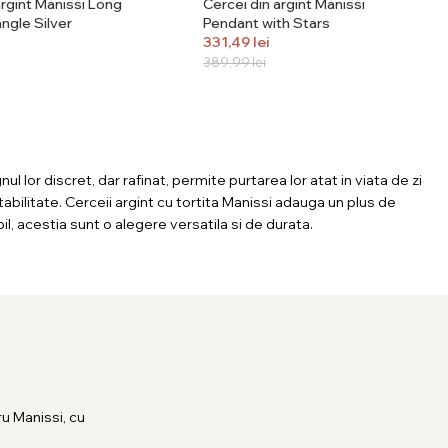
argint Manissi Long
Cercei din argint Manissi
ngle Silver
Pendant with Stars
331,49
lei
389,99
lei
l lor discret, dar rafinat, permite purtarea lor atat in viata de zi
tabilitate. Cerceii argint cu tortita Manissi adauga un plus de
bil, acestia sunt o alegere versatila si de durata.
u Manissi, cu