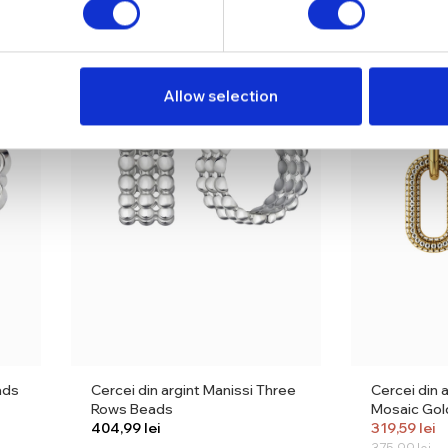
NEW
SOLD OUT
Allow selection
ads
Cercei din argint Manissi Three
Cercei din 
Rows Beads
Mosaic Gol
lei
319,59
lei