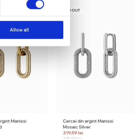
SOLD OUT
Allow all
argint Manissi
Cercei din argint Manissi
d
Mosaic Silver
319,59
lei