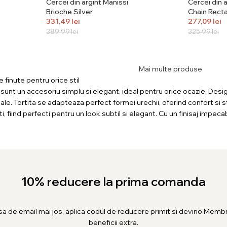
Cercei din argint Manissi
Cercei din 
Brioche Silver
Chain Recta
331,49
lei
277,09
lei
389,99
lei
325,99
lei
Mai multe produse
 finute pentru orice stil
 sunt un accesoriu simplu si elegant, ideal pentru orice ocazie. Designu
iale. Tortita se adapteaza perfect formei urechii, oferind confort si s
ti, fiind perfecti pentru un look subtil si elegant. Cu un finisaj impeca
10% reducere la prima comanda
sa de email mai jos, aplica codul de reducere primit si devino Membr
beneficii extra.