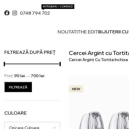
INTREBARI / COMENZI
0748 794 702
NOUTATI
THE EDIT
BIJUTERII C
FILTREAZĂ DUPĂ PREȚ
Cercei Argint cu Tortit
Cercei Argint Cu Tortita Inchisa
Preț:
90 lei
—
700 lei
Preț
Preț
FILTREAZĂ
NEW
minim
maxim
CULOARE
Oricare Culoare