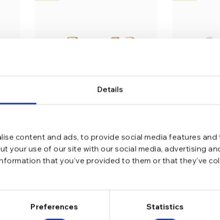
Details
ise content and ads, to provide social media features and t
t your use of our site with our social media, advertising a
information that you’ve provided to them or that they’ve co
d
Cercei din argint Manissi Bold
Cercei din 
Octagon Gold
Rhombus Si
lei
lei
Preferences
Statistics