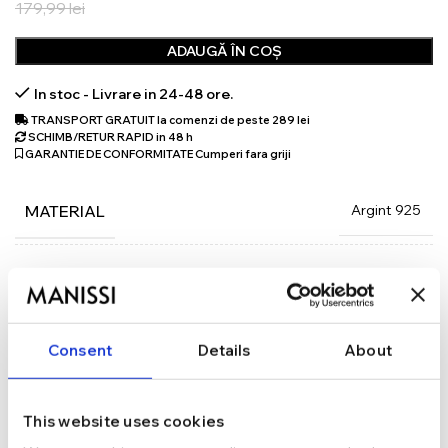
179,99
lei
ADAUGĂ ÎN COȘ
In stoc - Livrare in 24-48 ore.
TRANSPORT GRATUIT la comenzi de peste 289 lei
SCHIMB/RETUR RAPID in 48 h
GARANTIE DE CONFORMITATE Cumperi fara griji
Argint 925
MATERIAL
Argintiu
CULOARE
40 cm + 3 cm
LUNGIME
Consent
Details
About
Inchizatoare rotunda
INCHIDERE
This website uses cookies