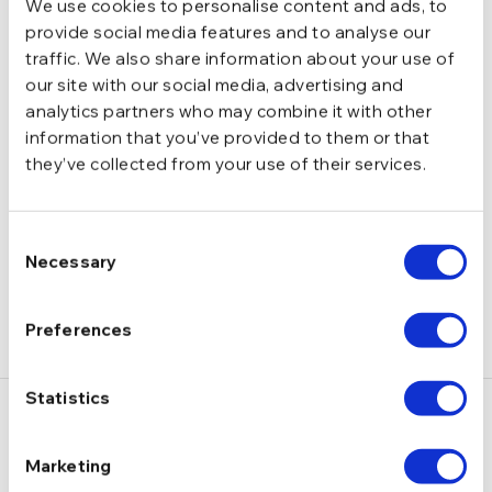
We use cookies to personalise content and ads, to
provide social media features and to analyse our
Cu pandantiv
TIP
traffic. We also share information about your use of
our site with our social media, advertising and
zirconiu
PIETRE
analytics partners who may combine it with other
information that you’ve provided to them or that
they’ve collected from your use of their services.
DESCRIERE
LIVRARE
Consent
Necessary
Selection
RECENZII
Preferences
Statistics
S-ar putea să-ți placă și…
Marketing