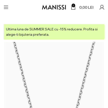
0
0,00
LEI
Ultima luna de SUMMER SALE cu -15% reducere. Profita si
alege-ti bijuteria preferata.