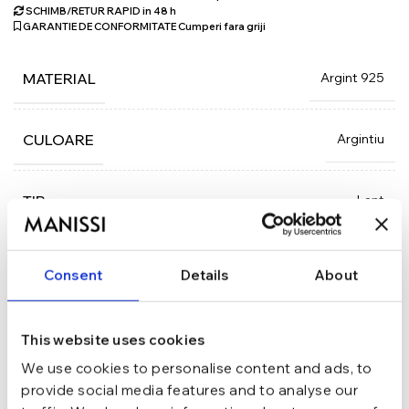
SCHIMB/RETUR RAPID in 48 h
GARANTIE DE CONFORMITATE Cumperi fara griji
Argint 925
MATERIAL
Argintiu
CULOARE
Lant
TIP
Moissanite
PIETRE
Consent
Details
About
Lobster
INCHIDERE
This website uses cookies
We use cookies to personalise content and ads, to
DESCRIERE
provide social media features and to analyse our