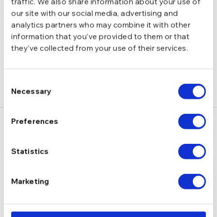
traffic. We also share information about your use of
LIVRARE
our site with our social media, advertising and
analytics partners who may combine it with other
RECENZII
information that you’ve provided to them or that
Stoc epuizat
they’ve collected from your use of their services.
Consent
Necessary
Selection
Preferences
S-ar putea să-ți placă și…
Statistics
Marketing