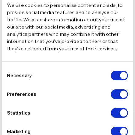
We use cookies to personalise content and ads, to
provide social media features and to analyse our
Cu bilute, Cu perle naturale de cultura
TIP
traffic. We also share information about your use of
our site with our social media, advertising and
analytics partners who may combine it with other
1,86 g
GREUTATE
information that you’ve provided to them or that
they’ve collected from your use of their services.
DESCRIERE
Consent
LIVRARE
Necessary
Selection
RECENZII
Preferences
Statistics
S-ar putea să-ți placă și…
Marketing