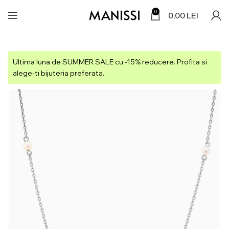
0
0,00
LEI
Ultima luna de SUMMER SALE cu -15% reducere. Profita si
alege-ti bijuteria preferata.