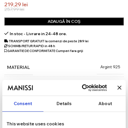
219,29
lei
257,99
lei
ADAUGĂ ÎN COȘ
In stoc - Livrare in 24-48 ore.
TRANSPORT GRATUIT la comenzi de peste 289 lei
SCHIMB/RETUR RAPID in 48 h
GARANTIE DE CONFORMITATE Cumperi fara griji
Argint 925
MATERIAL
Argintiu
CULOARE
Consent
Details
About
40,5 cm + 3 cm
LUNGIME
This website uses cookies
Lobster
INCHIDERE