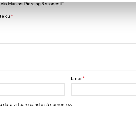
helix Manissi Piercing 3 stones II”
*
ate cu
*
Email
ru data viitoare când o să comentez.