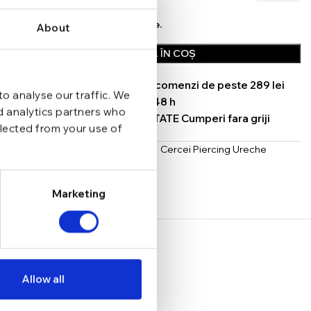
In stoc - Livrare in 24-48 ore.
About
ADAUGĂ ÎN COȘ
TRANSPORT GRATUIT la comenzi de peste 289 lei
o analyse our traffic. We
SCHIMB/RETUR RAPID in 48 h
nd analytics partners who
GARANTIE DE CONFORMITATE Cumperi fara griji
llected from your use of
Categorii:
Cercei
,
Cercei Helix
,
Cercei Piercing Ureche
Argint
,
Piercing Ureche Tragus
Share:
Marketing
Allow all