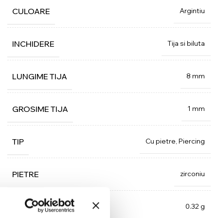
Argintiu
CULOARE
Tija si biluta
INCHIDERE
8 mm
LUNGIME TIJA
1 mm
GROSIME TIJA
Cu pietre, Piercing
TIP
zirconiu
PIETRE
0.32 g
GREUTATE