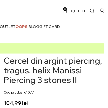
0
0,00
LEI
 OUTLET
OOPS!
BLOG
GIFT CARD
Cercel din argint piercing,
tragus, helix Manissi
Piercing 3 stones II
Cod produs: 61077
lei