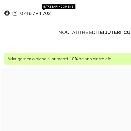
INTREBARI / COMENZI
0748 794 702
NOUTATI
THE EDIT
BIJUTERII C
Adauga inca o piesa si primesti -10% pe una dintre ele.