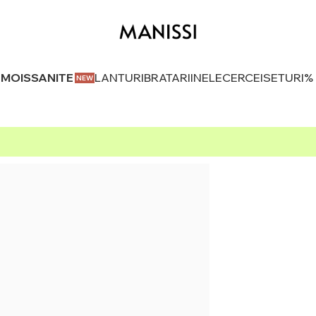
U MOISSANITE
LANTURI
BRATARI
INELE
CERCEI
SETURI
%