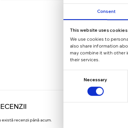
Consent
This website uses cookies
We use cookies to personal
also share information abou
may combine it with other 
their services.
Consent
Necessary
Selection
ECENZII
 există recenzii până acum.