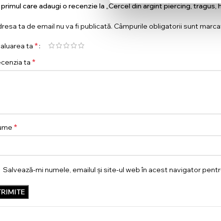
i primul care adaugi o recenzie la „Cercel din argint piercing, tragus, 
resa ta de email nu va fi publicată.
Câmpurile obligatorii sunt marc
*
aluarea ta
*
cenzia ta
*
ume
Salvează-mi numele, emailul și site-ul web în acest navigator pent