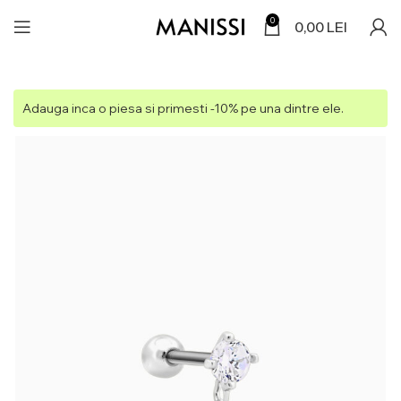
0
0,00
LEI
Adauga inca o piesa si primesti -10% pe una dintre ele.