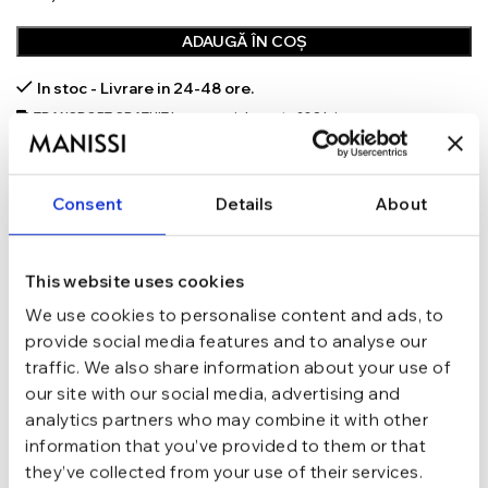
ADAUGĂ ÎN COȘ
In stoc - Livrare in 24-48 ore.
TRANSPORT GRATUIT la comenzi de peste 289 lei
SCHIMB/RETUR RAPID in 48 h
GARANTIE DE CONFORMITATE Cumperi fara griji
Consent
Details
About
Argint 925
MATERIAL
This website uses cookies
Argintiu
CULOARE
We use cookies to personalise content and ads, to
provide social media features and to analyse our
Tija si biluta
INCHIDERE
traffic. We also share information about your use of
our site with our social media, advertising and
analytics partners who may combine it with other
6 mm
LUNGIME TIJA
information that you’ve provided to them or that
they’ve collected from your use of their services.