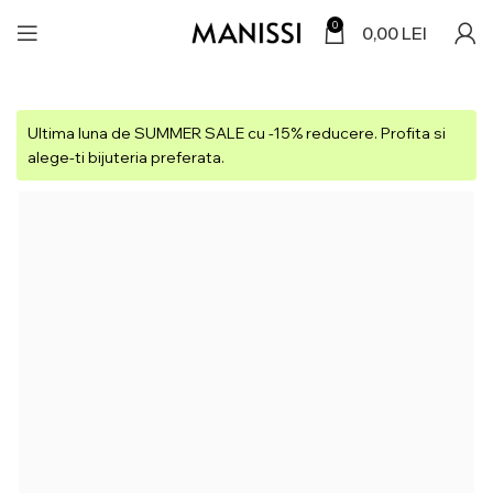
0
0,00
LEI
Ultima luna de SUMMER SALE cu -15% reducere. Profita si
alege-ti bijuteria preferata.