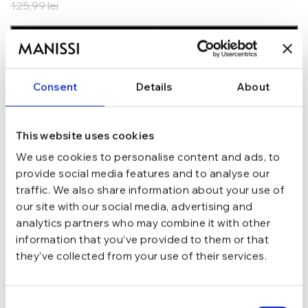
125,99
lei
ADAUGĂ ÎN COȘ
In stoc - Livrare in 24-48 ore.
TRANSPORT GRATUIT la comenzi de peste 289 lei
Consent
Details
About
SCHIMB/RETUR RAPID in 48 h
GARANTIE DE CONFORMITATE Cumperi fara griji
This website uses cookies
Argint 925
MATERIAL
We use cookies to personalise content and ads, to
provide social media features and to analyse our
traffic. We also share information about your use of
Argintiu
CULOARE
our site with our social media, advertising and
analytics partners who may combine it with other
Tija si cheita
INCHIDERE
information that you’ve provided to them or that
they’ve collected from your use of their services.
Cu pietre
TIP
Consent