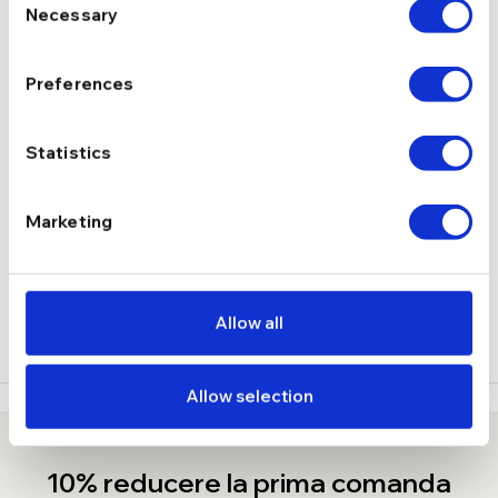
Necessary
Selection
zirconiu
PIETRE
Preferences
1,4 g
GREUTATE
Statistics
DESCRIERE
Marketing
LIVRARE
RECENZII
Allow all
Allow selection
10% reducere la prima comanda