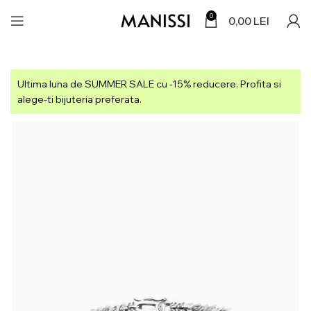
0
0,00
LEI
Ultima luna de SUMMER SALE cu -15% reducere. Profita si
alege-ti bijuteria preferata.