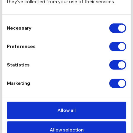
they’ve collected from your use of their services.
Tennis
TIP
Consent
Necessary
Selection
zirconiu
PIETRE
Preferences
Tip Bijuterie
INCHIDERE
Statistics
11.70 g
GREUTATE
Marketing
DESCRIERE
LIVRARE
Allow all
RECENZII
Allow selection