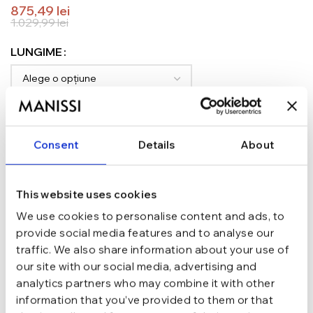
875,49
lei
1.029,99
lei
LUNGIME
ADAUGĂ ÎN COȘ
Consent
Details
About
TRANSPORT GRATUIT la comenzi de peste 289 lei
SCHIMB/RETUR RAPID in 48 h
GARANTIE DE CONFORMITATE Cumperi fara griji
This website uses cookies
Argint 925
MATERIAL
We use cookies to personalise content and ads, to
provide social media features and to analyse our
traffic. We also share information about your use of
Argintiu
CULOARE
our site with our social media, advertising and
analytics partners who may combine it with other
information that you’ve provided to them or that
16 cm, 17 cm, 18 cm, 15 cm
LUNGIME