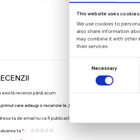
This website uses cookies
We use cookies to personal
also share information abou
may combine it with other 
their services.
Consent
Necessary
Selection
ECENZII
 există recenzii până acum.
i primul care adaugi o recenzie la „Bratara din argint Manissi Tennis F
resa ta de email nu va fi publicată.
Câmpurile obligatorii sunt marc
*
aluarea ta