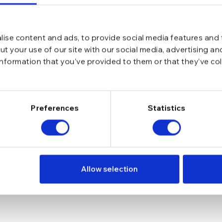
ise content and ads, to provide social media features and t
t your use of our site with our social media, advertising a
information that you’ve provided to them or that they’ve co
Preferences
Statistics
it 6 mm”
Allow selection
*
ate cu