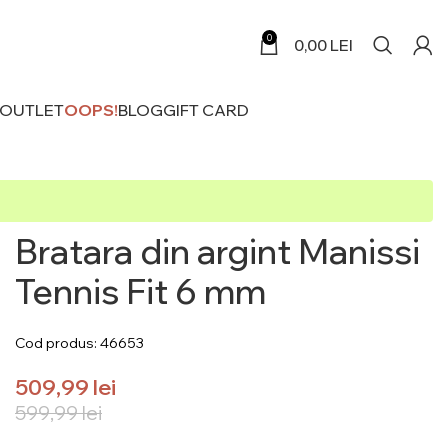
0
0,00
LEI
 OUTLET
OOPS!
BLOG
GIFT CARD
Bratara din argint Manissi
Tennis Fit 6 mm
Cod produs: 46653
509,99
lei
599,99
lei