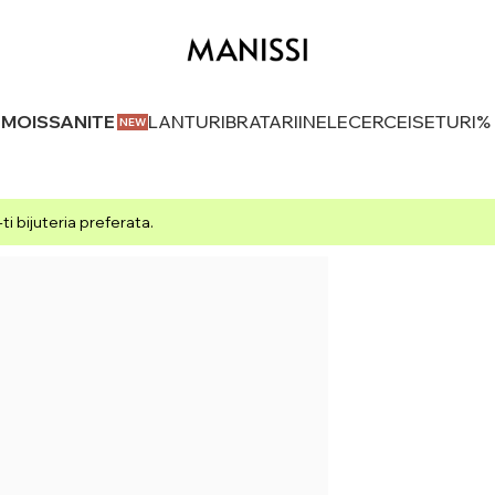
U MOISSANITE
LANTURI
BRATARI
INELE
CERCEI
SETURI
%
i bijuteria preferata.