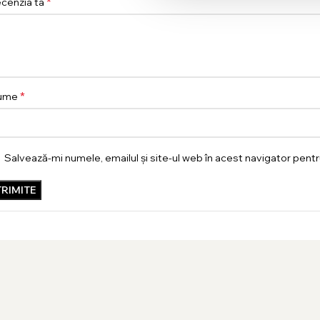
*
cenzia ta
*
ume
Salvează-mi numele, emailul și site-ul web în acest navigator pent