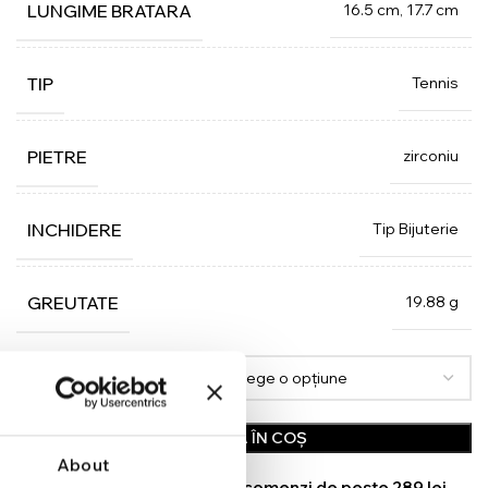
16.5 cm, 17.7 cm
LUNGIME BRATARA
Tennis
TIP
zirconiu
PIETRE
Tip Bijuterie
INCHIDERE
19.88 g
GREUTATE
LUNGIME BRATARA
ADAUGĂ ÎN COȘ
About
TRANSPORT GRATUIT la comenzi de peste 289 lei