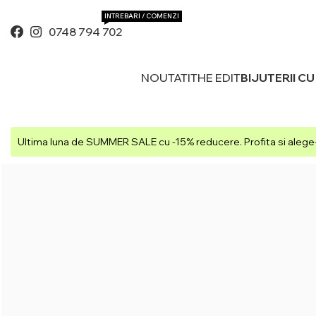
INTREBARI / COMENZI
0748 794 702
NOUTATI
THE EDIT
BIJUTERII C
Ultima luna de SUMMER SALE cu -15% reducere. Profita si alege-t