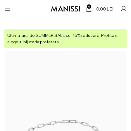
0
0,00
LEI
Ultima luna de SUMMER SALE cu -15% reducere. Profita si
alege-ti bijuteria preferata.