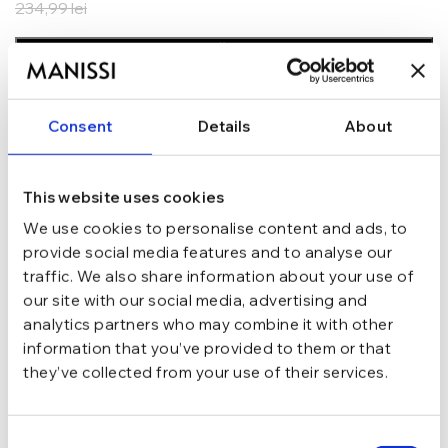
234,99
lei
ADAUGĂ ÎN COȘ
In stoc - Livrare in 24-48 ore.
TRANSPORT GRATUIT la comenzi de peste 289 lei
Consent
Details
About
SCHIMB/RETUR RAPID in 48 h
GARANTIE DE CONFORMITATE Cumperi fara griji
This website uses cookies
Argint 925
MATERIAL
We use cookies to personalise content and ads, to
provide social media features and to analyse our
traffic. We also share information about your use of
Cu perle naturale de cultura
TIP
our site with our social media, advertising and
analytics partners who may combine it with other
Alb, Argintiu
CULOARE
information that you’ve provided to them or that
they’ve collected from your use of their services.
20 cm
LUNGIME
Consent