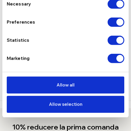
Necessary
Selection
Lobster
INCHIDERE
Preferences
3,7 g
GREUTATE
Statistics
DESCRIERE
Marketing
LIVRARE
RECENZII
Allow all
Allow selection
10% reducere la prima comanda