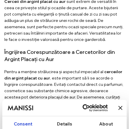
Cerceii din argint placat cu aur
sunt extrem de versatili în
ceea ce privește stilul și ocaziile de purtare. Aceste bijuterii
pot completa cu eleganță o ținută casual de zi cu zi sau pot
adăuga un plus de strălucire unei rochii de seară. De
asemenea, sunt perfecte pentru ocazii speciale precum nunți,
petreceri sau întâlniri importante de afaceri. Versatilitatea lor
le face o investiție valoroasă pentru orice garderobă.
Îngrijirea Corespunzătoare a Cercetorilor din
Argint Placați cu Aur
Pentru a menține strălucirea și aspectul impecabil al
cerceilor
din argint placat cu aur
, este important să li se acorde o
îngrijire corespunzătoare. Evitați contactul direct cu parfumuri,
cosmetice sau substanțe chimice agresive, deoarece
acestea pot deteriora placajul de aur. De asemenea, curățați
periodic bijuteriile cu o cârpă moale și uscată pentru a elimina
urmele de murdărie și a le reda strălucirea inițială.
Opțiuni de Cadou Perfecte
Consent
Details
About