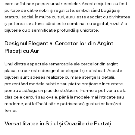
care se întinde pe parcursul secolelor. Aceste bijuterii au fost
purtate de către nobili și regalitate, simbolizând bogăția și
statutul social. În multe culturi, aurul este asociat cu divinitatea
și puterea, iar atunci când este combinat cu argintul, rezultă o
bijuterie cu o semnificație profundă și unicitate.
Designul Elegant al Cercetorilor din Argint
Placați cu Aur
Unul dintre aspectele remarcabile ale cerceilor din argint
placat cu aur este designul lor elegant și sofisticat. Aceste
bijuterii sunt adesea realizate cu mare atenție la detalii,
prezentând modele subtile sau pietre prețioase încrustate
pentru a adăuga un plus de strălucire. Formele pot varia de la
clasicele cercuri sau ovale, până la modele mai intricate sau
moderne, astfel încât să se potrivească gusturilor fiecărei
femei.
Versatilitatea în Stilul și Ocaziile de Purtați