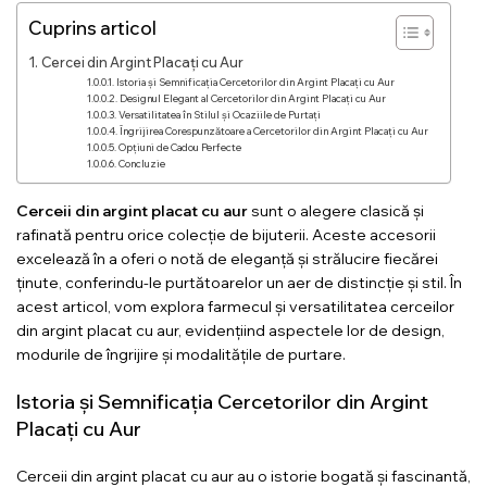
Cuprins articol
Cercei din Argint Placați cu Aur
Istoria și Semnificația Cercetorilor din Argint Placați cu Aur
Designul Elegant al Cercetorilor din Argint Placați cu Aur
Versatilitatea în Stilul și Ocaziile de Purtați
Îngrijirea Corespunzătoare a Cercetorilor din Argint Placați cu Aur
Opțiuni de Cadou Perfecte
Concluzie
Cerceii din argint placat cu aur
sunt o alegere clasică și
rafinată pentru orice colecție de bijuterii. Aceste accesorii
excelează în a oferi o notă de eleganță și strălucire fiecărei
ținute, conferindu-le purtătoarelor un aer de distincție și stil. În
acest articol, vom explora farmecul și versatilitatea cerceilor
din argint placat cu aur, evidențiind aspectele lor de design,
modurile de îngrijire și modalitățile de purtare.
Istoria și Semnificația Cercetorilor din Argint
Placați cu Aur
Cerceii din argint placat cu aur
au o istorie bogată și fascinantă,