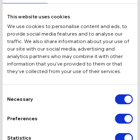
Datorită eleganței lor atemporale și versatilității în stil,
cerceii
din argint placat cu aur
sunt și opțiuni de cadou perfecte
This website uses cookies
pentru persoanele dragi. Indiferent dacă este vorba despre
We use cookies to personalise content and ads, to
aniversarea unei iubite, ziua de naștere a unei prietene sau
provide social media features and to analyse our
ocazia specială a unei mame, aceste bijuterii vor fi cu siguranță
apreciate și purtate cu bucurie.
traffic. We also share information about your use of
our site with our social media, advertising and
Concluzie
analytics partners who may combine it with other
information that you’ve provided to them or that
În concluzie,
cerceii din argint placat cu aur
sunt bijuterii
they’ve collected from your use of their services.
remarcabile care îmbină farmecul și eleganța într-un mod subtil
și rafinat. Designul lor sofisticat și versatilitatea în stil îi fac
alegerea ideală pentru orice ocazie și garderobă. Cu puțină
Consent
îngrijire și atenție, aceste accesorii vor străluci mereu la fel de
Necessary
Selection
frumos ca în ziua în care au fost achiziționate.
Preferences
A Ignat
la martie 15, 2024
Statistics