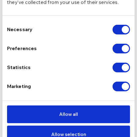
they’ve collected from your use of their services.
Consent
Necessary
Selection
Preferences
Statistics
Cercei din argint Manissi
Cercei din argint Manissi
Big Oval Gold
Diamond Shape Gold
293,24
lei
259,24
lei
Marketing
344,99
lei
304,99
lei
Allow all
Allow selection