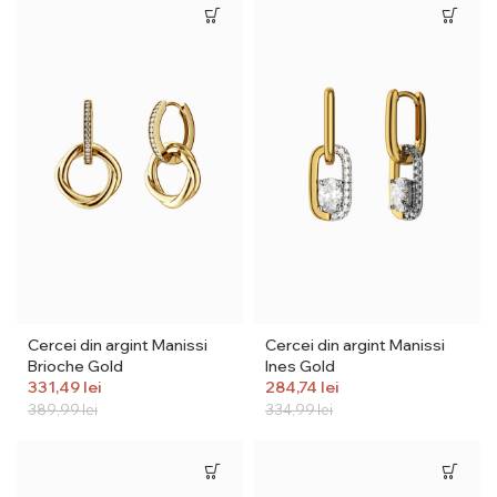
Cercei din argint Manissi
Cercei din argint Manissi
Brioche Gold
Ines Gold
331,49
lei
284,74
lei
389,99
lei
334,99
lei