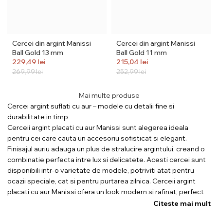
Cercei din argint Manissi
Cercei din argint Manissi
Ball Gold 13 mm
Ball Gold 11 mm
229,49
lei
215,04
lei
269,99
lei
252,99
lei
Mai multe produse
Cercei argint suflati cu aur – modele cu detalii fine si
durabilitate in timp
Cerceii argint placati cu aur Manissi sunt alegerea ideala
pentru cei care cauta un accesoriu sofisticat si elegant.
Finisajul auriu adauga un plus de stralucire argintului, creand o
combinatie perfecta intre lux si delicatete. Acesti cercei sunt
disponibili intr-o varietate de modele, potriviti atat pentru
ocazii speciale, cat si pentru purtarea zilnica. Cerceii argint
placati cu aur Manissi ofera un look modern si rafinat, perfect
pentru a complementa orice tinuta. Cu o atentie deosebita la
Citeste mai mult
detalii, acestia sunt confectionati pentru a rezista in timp,