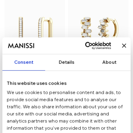
Consent
Details
About
Cercei din argint Manissi
Cercei din argint Manissi
This website uses cookies
Rectangle Zirconia Gold
Irregular Zirconia Gold
We use cookies to personalise content and ads, to
259,24
lei
243,09
lei
304,99
lei
285,99
lei
provide social media features and to analyse our
traffic. We also share information about your use of
our site with our social media, advertising and
analytics partners who may combine it with other
information that you’ve provided to them or that