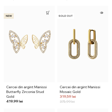
NEW
SOLD OUT
Cercei din argint Manissi
Cercei din argint Manissi
Butterfly Zirconia Stud
Mosaic Gold
Gold
319,59
lei
lei
375,99
lei