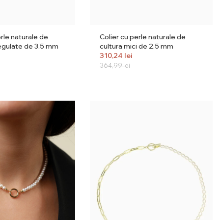
erle naturale de
Colier cu perle naturale de
egulate de 3.5 mm
cultura mici de 2.5 mm
310,24
lei
364,99
lei