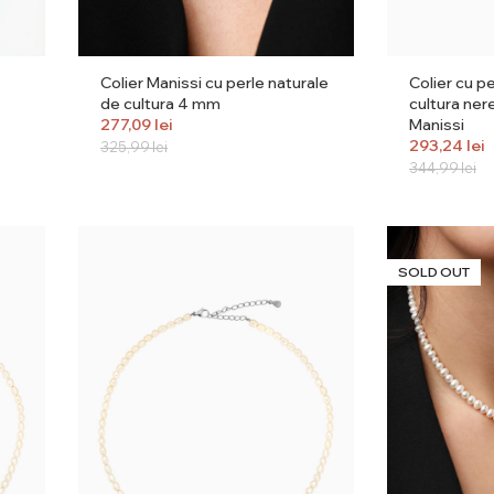
Colier Manissi cu perle naturale
Colier cu p
de cultura 4 mm
cultura ner
277,09
lei
Manissi
293,24
lei
325,99
lei
344,99
lei
SOLD OUT