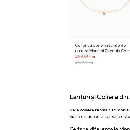
Colier cu perle naturale de
cultura Manissi Zirconia Cha
294,09
lei
345,99
lei
Lanțuri și Coliere di
De la
coliere tennis
cu zirconia
piesă din această colecție este 
Ce face diferența la Man