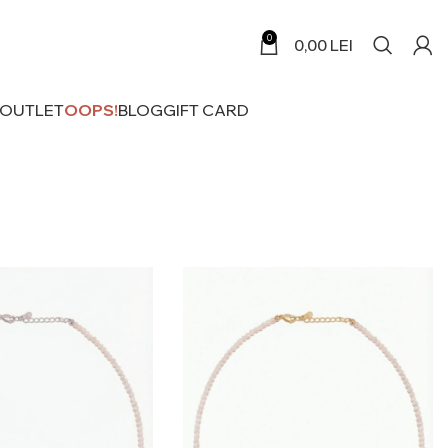
0
0,00
LEI
 OUTLET
OOPS!
BLOG
GIFT CARD