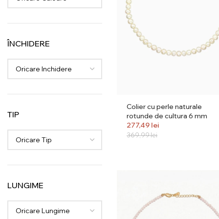
ÎNCHIDERE
Oricare Inchidere
Colier cu perle naturale
TIP
rotunde de cultura 6 mm
277,49
lei
369,99
lei
Oricare Tip
LUNGIME
Oricare Lungime