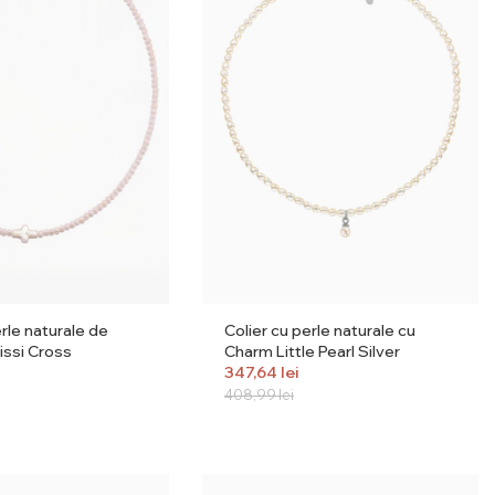
erle naturale de
Colier cu perle naturale cu
issi Cross
Charm Little Pearl Silver
347,64
lei
408,99
lei