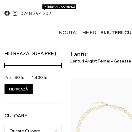
INTREBARI / COMENZI
0748 794 702
NOUTATI
THE EDIT
BIJUTERII C
FILTREAZĂ DUPĂ PREȚ
Lanturi
Lanturi Argint Femei - Gaseste
Preț:
30 lei
—
1.400 lei
Preț
Preț
FILTREAZĂ
minim
maxim
CULOARE
Oricare Culoare