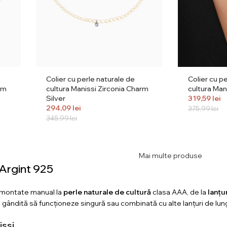
Colier cu perle naturale de
Colier cu p
rm
cultura Manissi Zirconia Charm
cultura Man
Silver
319,59
lei
294,09
lei
375,99
lei
345,99
lei
Mai multe produse
n Argint 925
 montate manual la
perle naturale de cultură
clasa AAA, de la
lanțu
gândită să funcționeze singură sau combinată cu alte lanțuri de lungim
issi