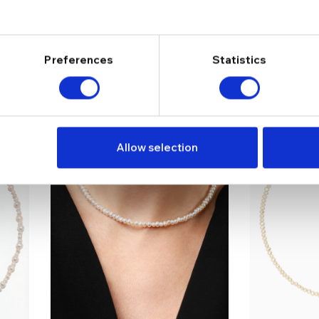
Lant din argint Manissi Tennis
Colier cu p
Pearl 2 mm
cultura Man
423,29
lei
356,99
lei
497,99
lei
419,99
lei
Preferences
Statistics
SOLD OUT
SOLD OUT
Allow selection