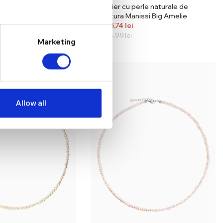
erle naturale de
Colier cu perle naturale de
issi Spike
cultura Manissi Big Amelie
335,74
lei
394,99
lei
Marketing
Allow all