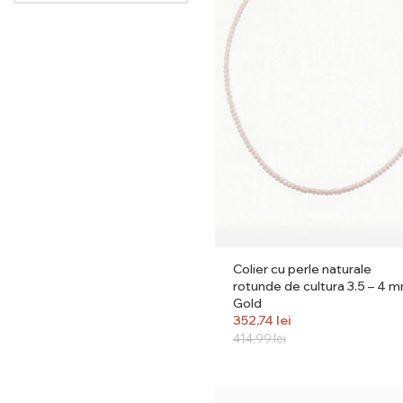
Colier cu perle naturale
rotunde de cultura 3.5 – 4 
Gold
352,74
lei
414,99
lei