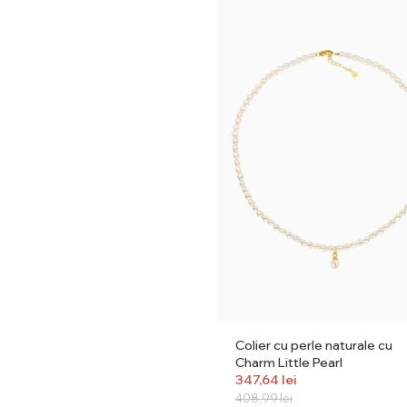
Colier cu perle naturale cu
Charm Little Pearl
347,64
lei
408,99
lei