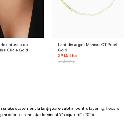
erle naturale de
Lant din argint Manissi OT Pearl
issi Circle Gold
Gold
291,54
lei
342,99
lei
ri snake
statement la
lănțișoare subțiri
pentru layering, fiecare
i diferite, tendința dominantă în bijuterii în 2026.