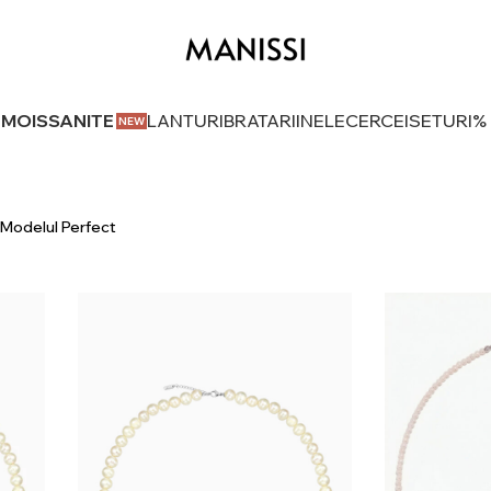
U MOISSANITE
LANTURI
BRATARI
INELE
CERCEI
SETURI
%
 Modelul Perfect