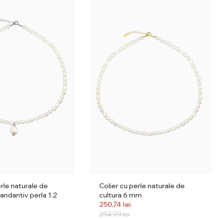
erle naturale de
Colier cu perle naturale de
pandantiv perla 1.2
cultura 6 mm
250,74
lei
294,99
lei