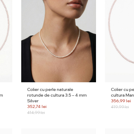
Colier cu perle naturale
Colier cu p
mm
rotunde de cultura 3.5 – 4 mm
cultura Man
Silver
356,99
lei
352,74
lei
419,99
lei
414,99
lei