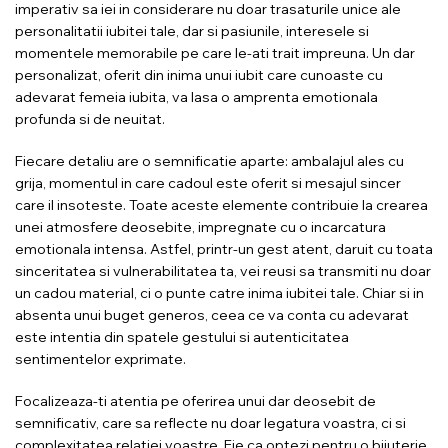
imperativ sa iei in considerare nu doar trasaturile unice ale
personalitatii iubitei tale, dar si pasiunile, interesele si
momentele memorabile pe care le-ati trait impreuna. Un dar
personalizat, oferit din inima unui iubit care cunoaste cu
adevarat femeia iubita, va lasa o amprenta emotionala
profunda si de neuitat.
Fiecare detaliu are o semnificatie aparte: ambalajul ales cu
grija, momentul in care cadoul este oferit si mesajul sincer
care il insoteste. Toate aceste elemente contribuie la crearea
unei atmosfere deosebite, impregnate cu o incarcatura
emotionala intensa. Astfel, printr-un gest atent, daruit cu toata
sinceritatea si vulnerabilitatea ta, vei reusi sa transmiti nu doar
un cadou material, ci o punte catre inima iubitei tale. Chiar si in
absenta unui buget generos, ceea ce va conta cu adevarat
este intentia din spatele gestului si autenticitatea
sentimentelor exprimate.
Focalizeaza-ti atentia pe oferirea unui dar deosebit de
semnificativ, care sa reflecte nu doar legatura voastra, ci si
complexitatea relatiei voastre. Fie ca optezi pentru o bijuterie