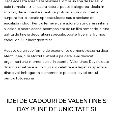
Daca aceasta apreciaza relaxarea, o zi la un spa de lux sau o
baie termala intr-un cadru natural poate fi alegerea ideala. In
schimb, daca iubeste aventura, poti organiza o drumetie
surpriza intr-o locatie spectaculoasa sau o sesiune de
escalada indoor. Pentru femeile care adora o atmosfera intima
si calda, o seara acasa, acompaniata de un film romantic, o cina
gatita de tine si decoratiuni speciale, poate fi cel mai frumos
cadou de Ziua Indragostitilor.
Aceste daruri sub forma de experiente demonstreaza nu doar
afectiunea, ci si efortul si atentia pe care le-ai dedicat
organizarii unui moment unic. In esenta, Valentine’s Day nu este
doar o sarbatoare a iubirii, ci si o celebrare a legaturii speciale
dintre voi, imbogatita cu momente pe care le veti pretui
pentru totdeauna.
IDEI DE CADOURI DE VALENTINE’S
DAY PLINE DE UNICITATE SI