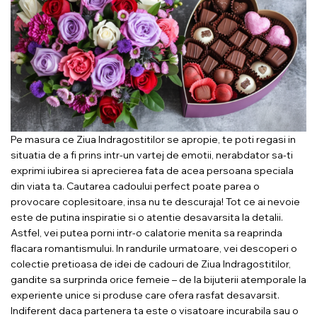
Pe masura ce Ziua Indragostitilor se apropie, te poti regasi in
situatia de a fi prins intr-un vartej de emotii, nerabdator sa-ti
exprimi iubirea si aprecierea fata de acea persoana speciala
din viata ta. Cautarea cadoului perfect poate parea o
provocare coplesitoare, insa nu te descuraja! Tot ce ai nevoie
este de putina inspiratie si o atentie desavarsita la detalii.
Astfel, vei putea porni intr-o calatorie menita sa reaprinda
flacara romantismului. In randurile urmatoare, vei descoperi o
colectie pretioasa de idei de cadouri de Ziua Indragostitilor,
gandite sa surprinda orice femeie – de la bijuterii atemporale la
experiente unice si produse care ofera rasfat desavarsit.
Indiferent daca partenera ta este o visatoare incurabila sau o