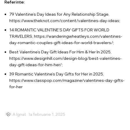
Referinte:
79 Valentine’s Day Ideas for Any Relationship Stage,
https://www.theknot.com/content/valentines-day-ideas;
14 ROMANTIC VALENTINE’S DAY GIFTS FOR WORLD
TRAVELERS,
https://wanderingwheatleys.com/valentines-
day-romantic-couples-gift-ideas-for-world-travelers/
;
Best Valentine’s Day Gift Ideas For Him & Her In 2025,
https://www.designhill.com/design-blog/best-valentines-
day-gift-ideas-for-him-her/
;
39 Romantic Valentine’s Day Gifts for Her in 2025,
https://www.classpop.com/magazine/valentines-day-gifts-
for-her
A Ignat
la februarie 1, 2025