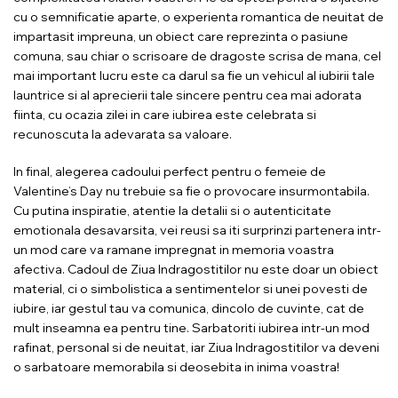
cu o semnificatie aparte, o experienta romantica de neuitat de
impartasit impreuna, un obiect care reprezinta o pasiune
comuna, sau chiar o scrisoare de dragoste scrisa de mana, cel
mai important lucru este ca darul sa fie un vehicul al iubirii tale
launtrice si al aprecierii tale sincere pentru cea mai adorata
fiinta, cu ocazia zilei in care iubirea este celebrata si
recunoscuta la adevarata sa valoare.
In final, alegerea cadoului perfect pentru o femeie de
Valentine’s Day nu trebuie sa fie o provocare insurmontabila.
Cu putina inspiratie, atentie la detalii si o autenticitate
emotionala desavarsita, vei reusi sa iti surprinzi partenera intr-
un mod care va ramane impregnat in memoria voastra
afectiva. Cadoul de Ziua Indragostitilor nu este doar un obiect
material, ci o simbolistica a sentimentelor si unei povesti de
iubire, iar gestul tau va comunica, dincolo de cuvinte, cat de
mult inseamna ea pentru tine. Sarbatoriti iubirea intr-un mod
rafinat, personal si de neuitat, iar Ziua Indragostitilor va deveni
o sarbatoare memorabila si deosebita in inima voastra!