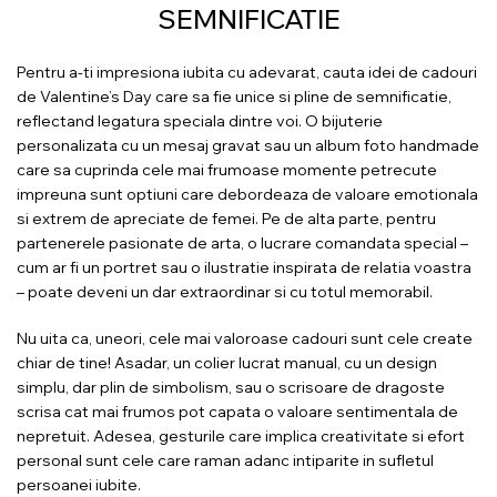
SEMNIFICATIE
Pentru a-ti impresiona iubita cu adevarat, cauta idei de cadouri
de Valentine’s Day care sa fie unice si pline de semnificatie,
reflectand legatura speciala dintre voi. O bijuterie
personalizata cu un mesaj gravat sau un album foto handmade
care sa cuprinda cele mai frumoase momente petrecute
impreuna sunt optiuni care debordeaza de valoare emotionala
si extrem de apreciate de femei. Pe de alta parte, pentru
partenerele pasionate de arta, o lucrare comandata special –
cum ar fi un portret sau o ilustratie inspirata de relatia voastra
– poate deveni un dar extraordinar si cu totul memorabil.
Nu uita ca, uneori, cele mai valoroase cadouri sunt cele create
chiar de tine! Asadar, un colier lucrat manual, cu un design
simplu, dar plin de simbolism, sau o scrisoare de dragoste
scrisa cat mai frumos pot capata o valoare sentimentala de
nepretuit. Adesea, gesturile care implica creativitate si efort
personal sunt cele care raman adanc intiparite in sufletul
persoanei iubite.