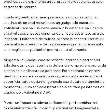
practica, sau o experienta unica, precum o lectie privata cu un
antrenor de renume.
In schimb, pentu o femeie gurmanda, un curs gastronomic
sustinut de un chef renumit sau un gadget de bucatarie
sofisticat, care sa ii usureze munca in bucatarie si sa ii inspire
creativitatea, ar putea constitui daruri de o subtilitate aparte.
Iar pentru iubitoarele de muzica, biletele la concertul artistului
preferat sau o pereche de casti wireless premium reprezinta
un omagiu adus pasiunii ei pentru sunet si armonie.
Alegerea unui cadou care sa reflecte interesele partenerei
tale denota nu doar atentie la detalii, ci si o apreciere profunda
a ceea ce o defineste ca persoana. Este esential sa optezi
pentru un dar care sa rezoneze cu personalitatea ei, evitand
superficialitatea optiunilor generale sau dictate de tendintele
momentului, cum ar fi cele bazate pe o cautare pe internet de
„cadou iubit Valentine s Day”.
Pentru un impact cu adevarat deosebit, poti combina mai
multe elemente intr-un cadou personalizat. Imagineaza-te