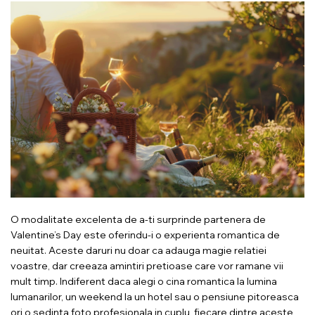
O modalitate excelenta de a-ti surprinde partenera de
Valentine’s Day este oferindu-i o experienta romantica de
neuitat. Aceste daruri nu doar ca adauga magie relatiei
voastre, dar creeaza amintiri pretioase care vor ramane vii
mult timp. Indiferent daca alegi o cina romantica la lumina
lumanarilor, un weekend la un hotel sau o pensiune pitoreasca
ori o sedinta foto profesionala in cuplu, fiecare dintre aceste