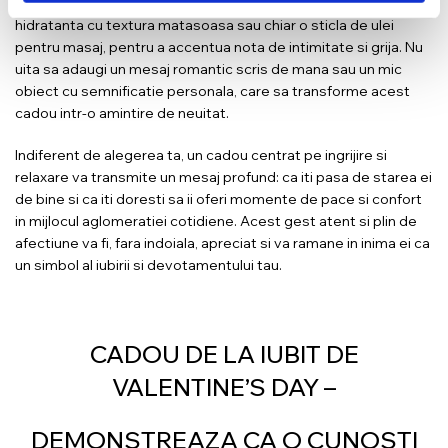
completa cosul cu o masca faciala din argila naturala, o crema
hidratanta cu textura matasoasa sau chiar o sticla de ulei
pentru masaj, pentru a accentua nota de intimitate si grija. Nu
uita sa adaugi un mesaj romantic scris de mana sau un mic
obiect cu semnificatie personala, care sa transforme acest
cadou intr-o amintire de neuitat.
Indiferent de alegerea ta, un cadou centrat pe ingrijire si
relaxare va transmite un mesaj profund: ca iti pasa de starea ei
de bine si ca iti doresti sa ii oferi momente de pace si confort
in mijlocul aglomeratiei cotidiene. Acest gest atent si plin de
afectiune va fi, fara indoiala, apreciat si va ramane in inima ei ca
un simbol al iubirii si devotamentului tau.
CADOU DE LA IUBIT DE
VALENTINE’S DAY –
DEMONSTREAZA CA O CUNOSTI