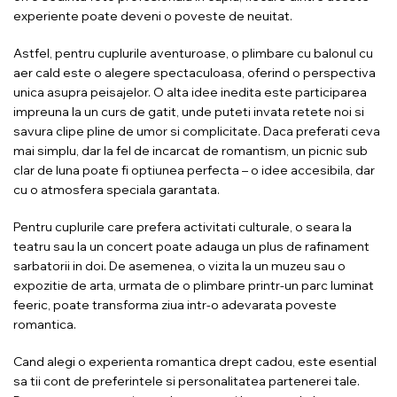
experiente poate deveni o poveste de neuitat.
Astfel, pentru cuplurile aventuroase, o plimbare cu balonul cu
aer cald este o alegere spectaculoasa, oferind o perspectiva
unica asupra peisajelor. O alta idee inedita este participarea
impreuna la un curs de gatit, unde puteti invata retete noi si
savura clipe pline de umor si complicitate. Daca preferati ceva
mai simplu, dar la fel de incarcat de romantism, un picnic sub
clar de luna poate fi optiunea perfecta – o idee accesibila, dar
cu o atmosfera speciala garantata.
Pentru cuplurile care prefera activitati culturale, o seara la
teatru sau la un concert poate adauga un plus de rafinament
sarbatorii in doi. De asemenea, o vizita la un muzeu sau o
expozitie de arta, urmata de o plimbare printr-un parc luminat
feeric, poate transforma ziua intr-o adevarata poveste
romantica.
Cand alegi o experienta romantica drept cadou, este esential
sa tii cont de preferintele si personalitatea partenerei tale.