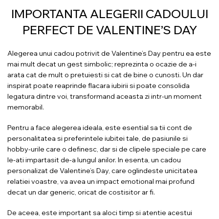
IMPORTANTA ALEGERII CADOULUI
PERFECT DE VALENTINE’S DAY
Alegerea unui cadou potrivit de Valentine’s Day pentru ea este
mai mult decat un gest simbolic; reprezinta o ocazie de a-i
arata cat de mult o pretuiesti si cat de bine o cunosti. Un dar
inspirat poate reaprinde flacara iubirii si poate consolida
legatura dintre voi, transformand aceasta zi intr-un moment
memorabil.
Pentru a face alegerea ideala, este esential sa tii cont de
personalitatea si preferintele iubitei tale, de pasiunile si
hobby-urile care o definesc, dar si de clipele speciale pe care
le-ati impartasit de-a lungul anilor. In esenta, un cadou
personalizat de Valentine’s Day, care oglindeste unicitatea
relatiei voastre, va avea un impact emotional mai profund
decat un dar generic, oricat de costisitor ar fi.
De aceea, este important sa aloci timp si atentie acestui