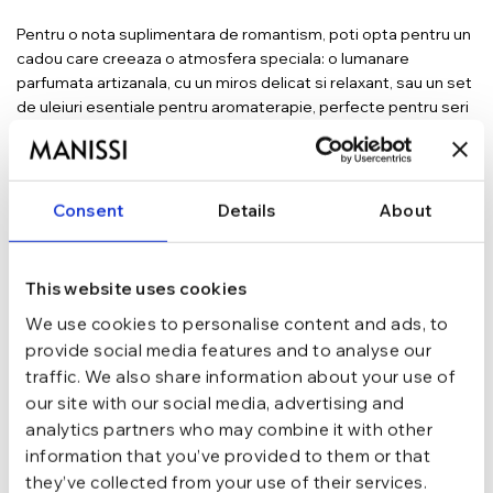
Pentru o nota suplimentara de romantism, poti opta pentru un
cadou care creeaza o atmosfera speciala: o lumanare
parfumata artizanala, cu un miros delicat si relaxant, sau un set
de uleiuri esentiale pentru aromaterapie, perfecte pentru seri
de rasfat si intimitate. Aceste daruri nu doar ca surprind prin
unicitate, dar adauga o dimensiune de confort si caldura
momentelor voastre impreuna.
Consent
Details
About
La final, aminteste-ti ca cel mai important este ca darul tau sa
exprime iubirea si aprecierea pe care le porti. Un gest sincer si
plin de semnificatie va avea intotdeauna o valoare mai mare
This website uses cookies
decat un obiect costisitor, dar lipsit de personalitate. Cadoul
ideal nu este definit de pret, ci de emotia si gandurile
We use cookies to personalise content and ads, to
frumoase care il insotesc.
provide social media features and to analyse our
traffic. We also share information about your use of
our site with our social media, advertising and
analytics partners who may combine it with other
PRODUSE DE INGRIJIRE SI
information that you’ve provided to them or that
RELAXARE –
they’ve collected from your use of their services.