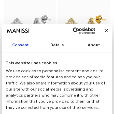
Consent
Details
About
This website uses cookies
Cercei din argint Manissi
Cercei din argint Manissi
We use cookies to personalise content and ads, to
Cloves I
Cloves I Gold
provide social media features and to analyse our
165,74
lei
165,74
lei
traffic. We also share information about your use of
194,99
lei
194,99
lei
our site with our social media, advertising and
analytics partners who may combine it with other
information that you’ve provided to them or that
they’ve collected from your use of their services.