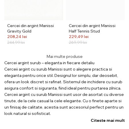
Cercei din argint Manissi
Cercei din argint Manissi
Gravity Gold
Half Tennis Stud
208,24
lei
229,49
lei
244,99
lei
269,99
lei
Mai multe produse
Cercei argint surub – eleganta in fiecare detaliu
Cerceii argint cu surub Manissi sunt o alegere practica si
eleganta pentru orice stil. Designul lor simplu, dar deosebit,
ofera un look discret si rafinat. Sistemul de inchidere cu surub
asigura confort si siguranta, fiind ideal pentru purtarea zilnica.
Cerceii argint cu surub Manissi sunt usor de asortat cu diverse
tinute, de la cele casual la cele elegante. Cu o finete aparte si
un finisaj de calitate, acestia sunt accesoriul perfect pentru un
look natural si sofisticat.
Citeste mai mult