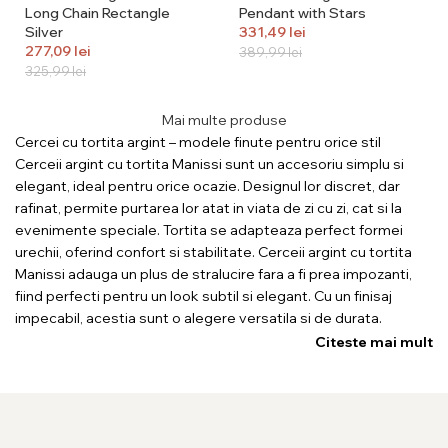
Long Chain Rectangle
Pendant with Stars
Silver
331,49
lei
277,09
lei
389,99
lei
325,99
lei
Mai multe produse
Cercei cu tortita argint – modele finute pentru orice stil
Cerceii argint cu tortita Manissi sunt un accesoriu simplu si
elegant, ideal pentru orice ocazie. Designul lor discret, dar
rafinat, permite purtarea lor atat in viata de zi cu zi, cat si la
evenimente speciale. Tortita se adapteaza perfect formei
urechii, oferind confort si stabilitate. Cerceii argint cu tortita
Manissi adauga un plus de stralucire fara a fi prea impozanti,
fiind perfecti pentru un look subtil si elegant. Cu un finisaj
impecabil, acestia sunt o alegere versatila si de durata.
Citeste mai mult