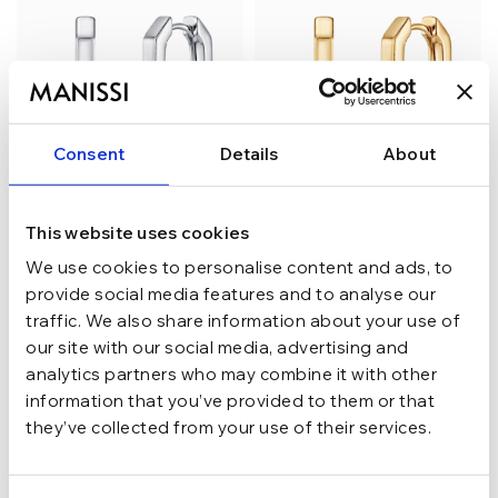
Consent
Details
About
This website uses cookies
Cercei din argint Manissi
Cercei din argint Manissi
We use cookies to personalise content and ads, to
Bold Octagon Silver
Bold Octagon Gold
provide social media features and to analyse our
lei
lei
traffic. We also share information about your use of
our site with our social media, advertising and
analytics partners who may combine it with other
NEW
NEW
information that you’ve provided to them or that
they’ve collected from your use of their services.