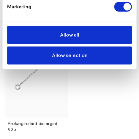
Marketing
S-ar putea să-ți placă și…
Allow all
Allow selection
Prelungire lant din argint
925