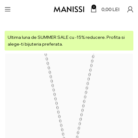
0
0,00
LEI
Ultima luna de SUMMER SALE cu -15% reducere. Profita si
alege-ti bijuteria preferata.