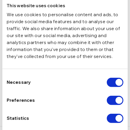
This website uses cookies
We use cookies to personalise content and ads, to
2.06 g
GREUTATE
provide social media features and to analyse our
traffic. We also share information about your use of
Lobster
INCHIDERE
our site with our social media, advertising and
analytics partners who may combine it with other
information that you’ve provided to them or that
zirconiu
PIETRE
they’ve collected from your use of their services.
DESCRIERE
Consent
Necessary
Selection
LIVRARE
RECENZII
Preferences
Statistics