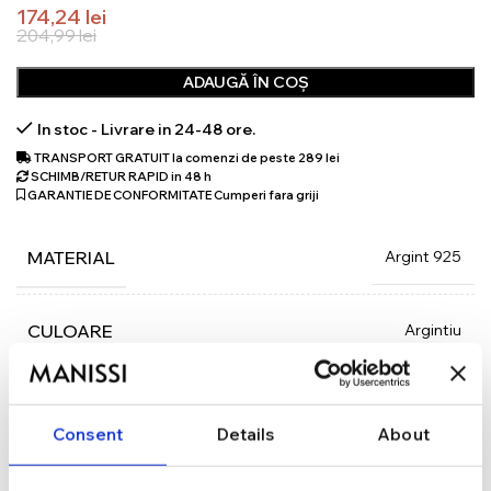
174,24
lei
204,99
lei
ADAUGĂ ÎN COȘ
In stoc - Livrare in 24-48 ore.
TRANSPORT GRATUIT la comenzi de peste 289 lei
SCHIMB/RETUR RAPID in 48 h
GARANTIE DE CONFORMITATE Cumperi fara griji
Argint 925
MATERIAL
Argintiu
CULOARE
Cu pandantiv
TIP
Consent
Details
About
43.5 cm
LUNGIME