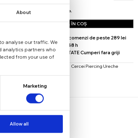
In stoc - Livrare in 24-48 ore.
About
ADAUGĂ ÎN COȘ
TRANSPORT GRATUIT la comenzi de peste 289 lei
o analyse our traffic. We
SCHIMB/RETUR RAPID in 48 h
nd analytics partners who
GARANTIE DE CONFORMITATE Cumperi fara griji
llected from your use of
Categorii:
Cercei
,
Cercei Helix
,
Cercei Piercing Ureche
Argint
,
Piercing Ureche Tragus
Share:
Marketing
Allow all