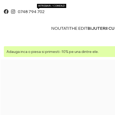
INTREBARI / COMENZI
0748 794 702
NOUTATI
THE EDIT
BIJUTERII C
Adauga inca o piesa si primesti -10% pe una dintre ele.