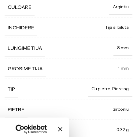
Argintiu
CULOARE
Tija si biluta
INCHIDERE
8 mm
LUNGIME TIJA
1 mm
GROSIME TIJA
Cu pietre, Piercing
TIP
zirconiu
PIETRE
0.32 g
GREUTATE