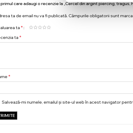
i primul care adaugi o recenzie la „Cercel din argint piercing, tragus, 
resa ta de email nu va fi publicată.
Câmpurile obligatorii sunt marc
*
aluarea ta
*
cenzia ta
*
ume
Salvează-mi numele, emailul și site-ul web în acest navigator pent