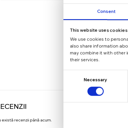
Consent
This website uses cookies
We use cookies to personal
also share information abou
may combine it with other 
their services.
Consent
Necessary
Selection
ECENZII
 există recenzii până acum.