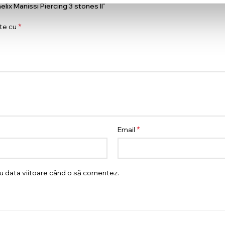
helix Manissi Piercing 3 stones II”
*
ate cu
*
Email
ru data viitoare când o să comentez.