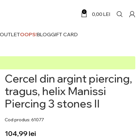
0
0,00
LEI
 OUTLET
OOPS!
BLOG
GIFT CARD
Cercel din argint piercing,
tragus, helix Manissi
Piercing 3 stones II
Cod produs: 61077
lei