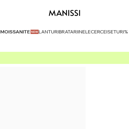
U MOISSANITE
LANTURI
BRATARI
INELE
CERCEI
SETURI
%