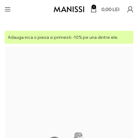
0
0,00
LEI
Adauga inca o piesa si primesti -10% pe una dintre ele.