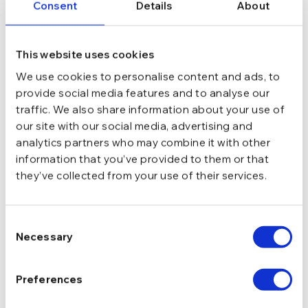
Consent
Details
About
6 mm, 8 mm
LUNGIME TIJA
This website uses cookies
0.5 mm
GROSIME TIJA
We use cookies to personalise content and ads, to
provide social media features and to analyse our
Cu pietre, Piercing
TIP
traffic. We also share information about your use of
our site with our social media, advertising and
analytics partners who may combine it with other
zirconiu
PIETRE
information that you’ve provided to them or that
they’ve collected from your use of their services.
0,3 g
GREUTATE
Consent
Necessary
Selection
DESCRIERE
LIVRARE
Preferences
RECENZII