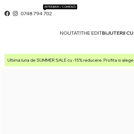
INTREBARI / COMENZI
0748 794 702
NOUTATI
THE EDIT
BIJUTERII C
Ultima luna de SUMMER SALE cu -15% reducere. Profita si alege-t