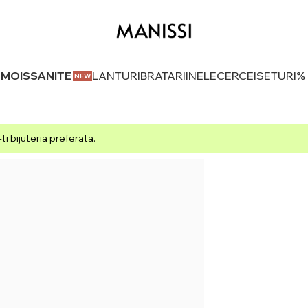
U MOISSANITE
LANTURI
BRATARI
INELE
CERCEI
SETURI
%
i bijuteria preferata.