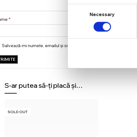
Consent
Necessary
Selection
*
ume
Salvează-mi numele, emailul și site-ul web în acest navigator pent
S-ar putea să-ți placă și…
SOLD OUT