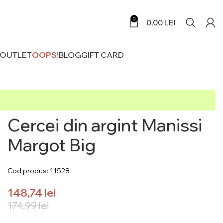
0
0,00
LEI
 OUTLET
OOPS!
BLOG
GIFT CARD
Cercei din argint Manissi
Margot Big
Cod produs: 11528
148,74
lei
174,99
lei