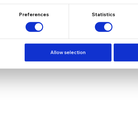
Preferences
Statistics
*
Email
ru data viitoare când o să comentez.
Allow selection