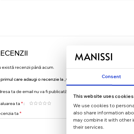
ECENZII
 există recenzii până acum.
Consent
i primul care adaugi o recenzie la „Cercei din argint Manissi Margot B
resa ta de email nu va fi publicată.
Câmpurile obligatorii sunt marc
This website uses cookies
*
aluarea ta
We use cookies to personal
also share information abou
*
cenzia ta
may combine it with other 
their services.