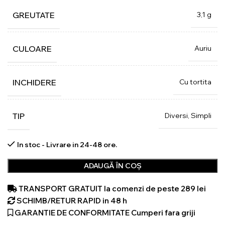
3,1 g
GREUTATE
Auriu
CULOARE
Cu tortita
INCHIDERE
Diversi, Simpli
TIP
In stoc - Livrare in 24-48 ore.
ADAUGĂ ÎN COȘ
TRANSPORT GRATUIT la comenzi de peste 289 lei
SCHIMB/RETUR RAPID in 48 h
GARANTIE DE CONFORMITATE Cumperi fara griji