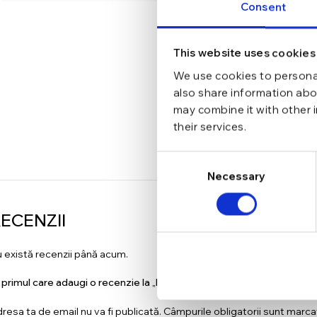
Consent
This website uses cookies
We use cookies to personal
also share information abou
may combine it with other 
their services.
Consent
Necessary
Selection
ECENZII
 există recenzii până acum.
i primul care adaugi o recenzie la „Bratara din argint Manissi Tennis 
resa ta de email nu va fi publicată.
Câmpurile obligatorii sunt marc