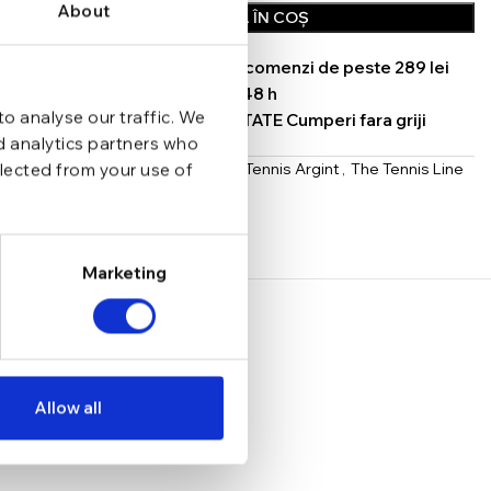
About
ADAUGĂ ÎN COȘ
TRANSPORT GRATUIT la comenzi de peste 289 lei
SCHIMB/RETUR RAPID in 48 h
o analyse our traffic. We
GARANTIE DE CONFORMITATE Cumperi fara griji
nd analytics partners who
Categorii:
Bratari
,
Bratari Tennis Argint
,
The Tennis Line
llected from your use of
Share:
Marketing
Allow all