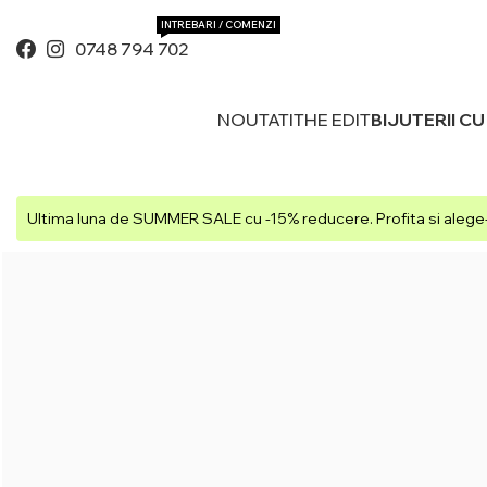
INTREBARI / COMENZI
0748 794 702
NOUTATI
THE EDIT
BIJUTERII C
Ultima luna de SUMMER SALE cu -15% reducere. Profita si alege-t