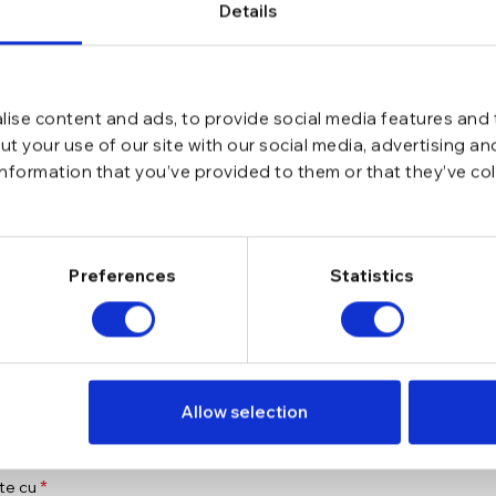
Details
ise content and ads, to provide social media features and t
t your use of our site with our social media, advertising a
information that you’ve provided to them or that they’ve co
Preferences
Statistics
Allow selection
Zirconia Two Leafs”
*
ate cu