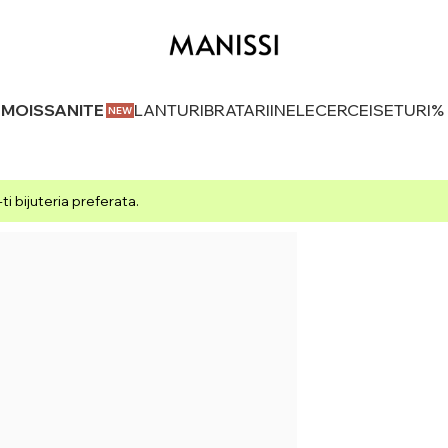
U MOISSANITE
LANTURI
BRATARI
INELE
CERCEI
SETURI
%
i bijuteria preferata.