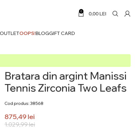
0
0,00
LEI
 OUTLET
OOPS!
BLOG
GIFT CARD
Bratara din argint Manissi
Tennis Zirconia Two Leafs
Cod produs: 38568
875,49
lei
1.029,99
lei