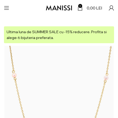
0
0,00
LEI
Ultima luna de SUMMER SALE cu -15% reducere. Profita si
alege-ti bijuteria preferata.