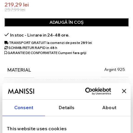
219,29
lei
257,99
lei
ADAUGĂ ÎN COȘ
In stoc - Livrare in 24-48 ore.
TRANSPORT GRATUIT la comenzi de peste 289 lei
SCHIMB/RETUR RAPID in 48 h
GARANTIE DE CONFORMITATE Cumperi fara griji
Argint 925
MATERIAL
Auriu
CULOARE
Consent
Details
About
40,5 cm + 3 cm
LUNGIME
This website uses cookies
Lobster
INCHIDERE