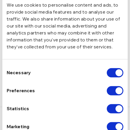
We use cookies to personalise content and ads, to
provide social media features and to analyse our
Cu bilute, Cu perle naturale de cultura
TIP
traffic. We also share information about your use of
our site with our social media, advertising and
analytics partners who may combine it with other
1,96 g
GREUTATE
information that you’ve provided to them or that
they’ve collected from your use of their services.
DESCRIERE
Consent
LIVRARE
Necessary
Selection
RECENZII
Preferences
Statistics
S-ar putea să-ți placă și…
Marketing