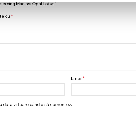
, piercing Manissi Opal Lotus”
*
ate cu
*
Email
ru data viitoare când o să comentez.