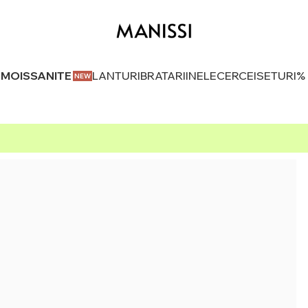
U MOISSANITE
LANTURI
BRATARI
INELE
CERCEI
SETURI
%