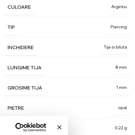
Argintiu
CULOARE
Piercing
TIP
Tija si biluta
INCHIDERE
8 mm
LUNGIME TIJA
1 mm
GROSIME TIJA
opal
PIETRE
0.22 g
GREUTATE