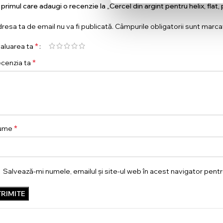
i primul care adaugi o recenzie la „Cercel din argint pentru helix, flat
resa ta de email nu va fi publicată.
Câmpurile obligatorii sunt marc
*
aluarea ta
*
cenzia ta
*
ume
Salvează-mi numele, emailul și site-ul web în acest navigator pent