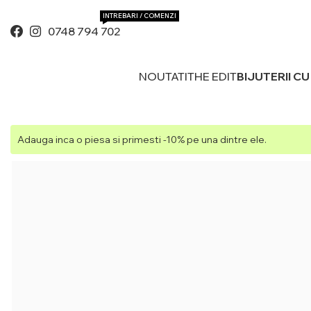
INTREBARI / COMENZI
0748 794 702
NOUTATI
THE EDIT
BIJUTERII C
Adauga inca o piesa si primesti -10% pe una dintre ele.