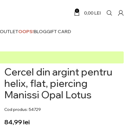
0
0,00
LEI
 OUTLET
OOPS!
BLOG
GIFT CARD
Cercel din argint pentru
helix, flat, piercing
Manissi Opal Lotus
Cod produs: 54729
lei