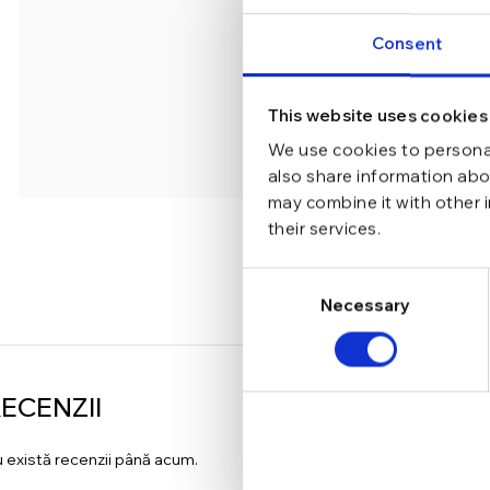
Consent
This website uses cookies
We use cookies to personal
also share information abou
may combine it with other 
their services.
Consent
Necessary
Selection
ECENZII
 există recenzii până acum.