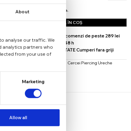
In stoc - Livrare in 24-48 ore.
About
ADAUGĂ ÎN COȘ
TRANSPORT GRATUIT la comenzi de peste 289 lei
o analyse our traffic. We
SCHIMB/RETUR RAPID in 48 h
nd analytics partners who
GARANTIE DE CONFORMITATE Cumperi fara griji
llected from your use of
Categorii:
Cercei
,
Cercei Helix
,
Cercei Piercing Ureche
Argint
,
Piercing Ureche Tragus
Share:
Marketing
Allow all