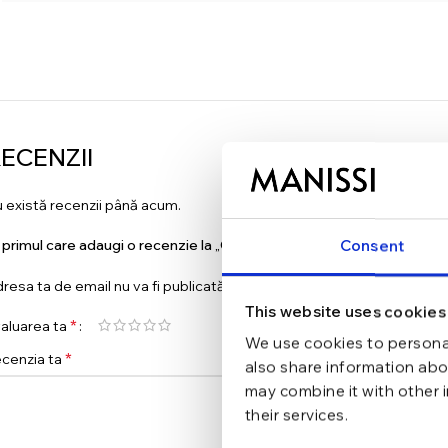
ECENZII
 există recenzii până acum.
i primul care adaugi o recenzie la „Cercei din argint Big Crystal Hugg
Consent
resa ta de email nu va fi publicată.
Câmpurile obligatorii sunt marc
This website uses cookies
*
aluarea ta
We use cookies to personal
*
cenzia ta
also share information abou
may combine it with other 
their services.