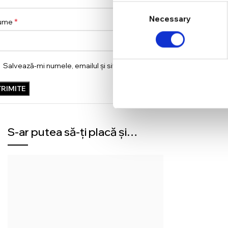
Consent
Necessary
Selection
*
ume
Salvează-mi numele, emailul și site-ul web în acest navigator pent
S-ar putea să-ți placă și…