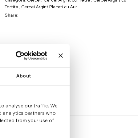
Categorii:
Cercei
,
Cercei Argint cu Pietre
,
Cercei Argint cu
Tortita
,
Cercei Argint Placati cu Aur
Share:
About
o analyse our traffic. We
nd analytics partners who
llected from your use of