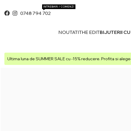
INTREBARI / COMENZI
0748 794 702
NOUTATI
THE EDIT
BIJUTERII C
Ultima luna de SUMMER SALE cu -15% reducere. Profita si alege-t