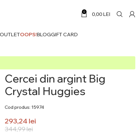
0
0,00
LEI
 OUTLET
OOPS!
BLOG
GIFT CARD
Cercei din argint Big
Crystal Huggies
Cod produs: 15974
293,24
lei
344,99
lei