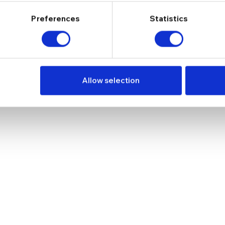
Preferences
Statistics
*
Email
ru data viitoare când o să comentez.
Allow selection