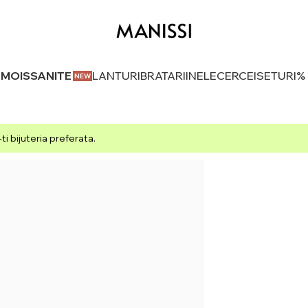
U MOISSANITE
LANTURI
BRATARI
INELE
CERCEI
SETURI
%
i bijuteria preferata.