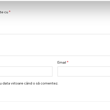
*
ate cu
*
Email
ru data viitoare când o să comentez.