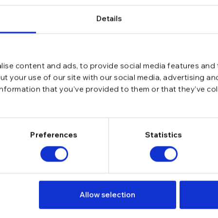
Details
ise content and ads, to provide social media features and t
t your use of our site with our social media, advertising a
information that you’ve provided to them or that they’ve co
Preferences
Statistics
NT MANISSI TENNIS FIT 2 MM
Allow selection
pid. Si ambalat foarte frumos. ❤