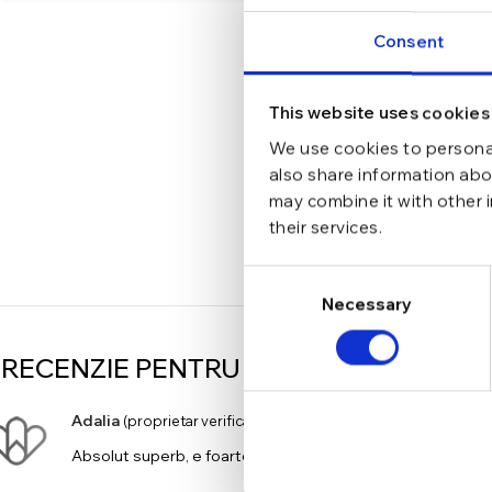
Consent
This website uses cookies
We use cookies to personal
also share information abou
may combine it with other 
their services.
Consent
Necessary
Selection
 RECENZIE PENTRU
BRATARA DIN ARGI
Adalia
–
august 2, 2022
(proprietar verificat)
Absolut superb, e foarte finuț si elegant . A fost livrat ra