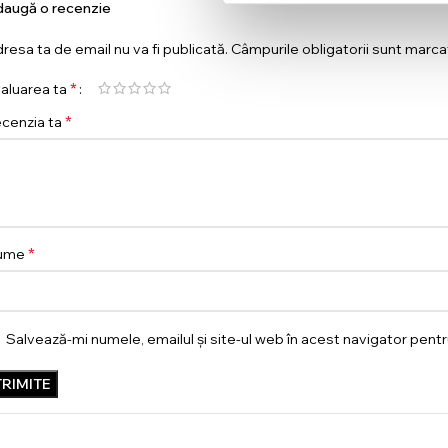
augă o recenzie
resa ta de email nu va fi publicată.
Câmpurile obligatorii sunt marc
*
aluarea ta
*
cenzia ta
*
ume
Salvează-mi numele, emailul și site-ul web în acest navigator pent