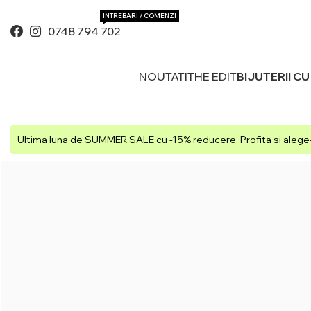
INTREBARI / COMENZI
0748 794 702
NOUTATI
THE EDIT
BIJUTERII C
Ultima luna de SUMMER SALE cu -15% reducere. Profita si alege-t