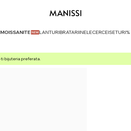
U MOISSANITE
LANTURI
BRATARI
INELE
CERCEI
SETURI
%
i bijuteria preferata.