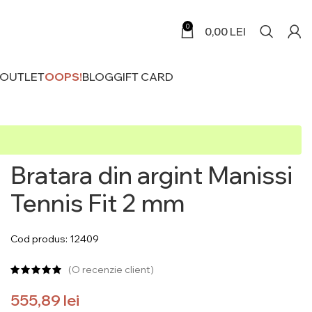
0
0,00
LEI
 OUTLET
OOPS!
BLOG
GIFT CARD
Bratara din argint Manissi
Tennis Fit 2 mm
Cod produs: 12409
(O recenzie client)
555,89
lei