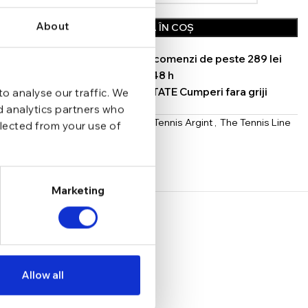
About
ADAUGĂ ÎN COȘ
TRANSPORT GRATUIT la comenzi de peste 289 lei
SCHIMB/RETUR RAPID in 48 h
GARANTIE DE CONFORMITATE Cumperi fara griji
o analyse our traffic. We
nd analytics partners who
Categorii:
Bratari
,
Bratari Tennis Argint
,
The Tennis Line
llected from your use of
Share:
Marketing
Allow all