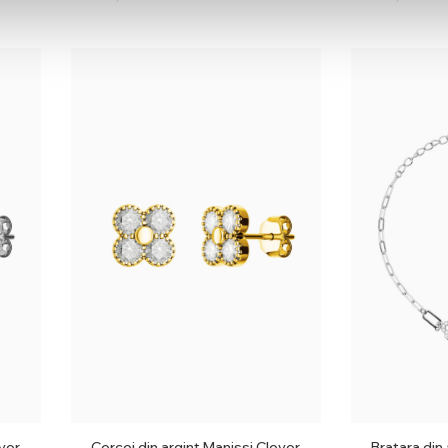
over
Cercei din argint Manissi Clover
Bratara din