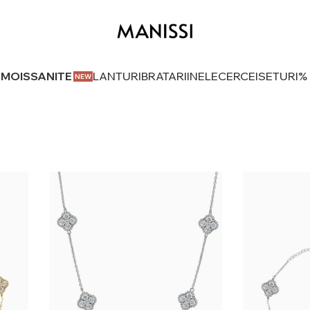
U MOISSANITE
LANTURI
BRATARI
INELE
CERCEI
SETURI
%