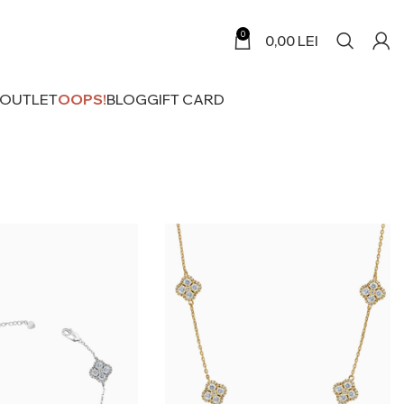
0
0,00
LEI
 OUTLET
OOPS!
BLOG
GIFT CARD