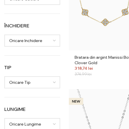
ÎNCHIDERE
Oricare Inchidere
Bratara din argint Manissi Bo
Clover Gold
TIP
318,74
lei
374,99
lei
Oricare Tip
NEW
LUNGIME
Oricare Lungime