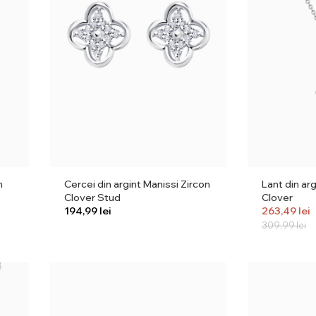
n
Cercei din argint Manissi Zircon
Lant din ar
Clover Stud
Clover
lei
263,49
lei
309,99
lei