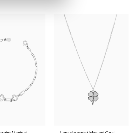
 argint Manissi
Lant din argint Manissi Opal