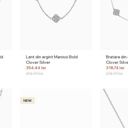
ld
Lant din argint Manissi Bold
Bratara din
Clover Silver
Clover Silv
354,44
lei
318,74
lei
416,99
lei
374,99
lei
NEW