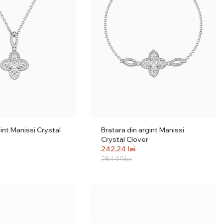
gint Manissi Crystal
Bratara din argint Manissi
Crystal Clover
242,24
lei
284,99
lei