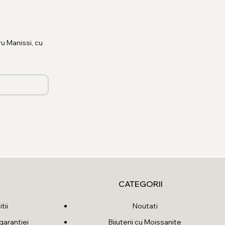
u Manissi, cu
CATEGORII
tii
Noutati
garantiei
Bijuterii cu Moissanite