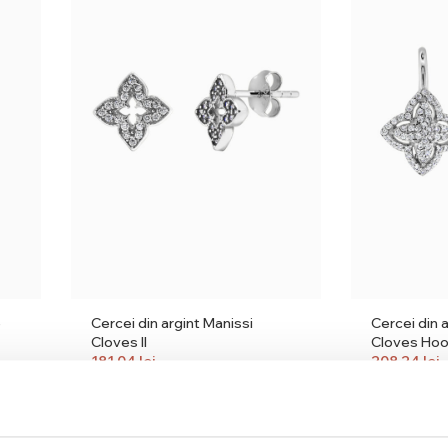
e
Cercei din argint Manissi
Cercei din 
Cloves II
Cloves Ho
181,04
lei
208,24
lei
212,99
lei
244,99
lei