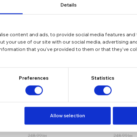
Details
ise content and ads, to provide social media features and t
t your use of our site with our social media, advertising a
information that you’ve provided to them or that they’ve co
Preferences
Statistics
Allow selection
Cercei din argint Manissi Bold
Cercei din 
Clover Stud Silver
Clover Stu
211,64
lei
211,64
lei
248,99
lei
248,99
lei