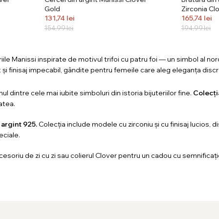
Gold
Zirconia Cl
131,74
lei
165,74
lei
154,99
lei
194,99
lei
ile Manissi inspirate de motivul trifoi cu patru foi — un simbol al noro
t și finisaj impecabil, gândite pentru femeile care aleg eleganța dis
nul dintre cele mai iubite simboluri din istoria bijuteriilor fine.
Colecți
tatea.
n
argint 925.
Colecția include modele cu zirconiu și cu finisaj lucios, 
eciale.
ccesoriu de zi cu zi sau colierul Clover pentru un cadou cu semnificaț