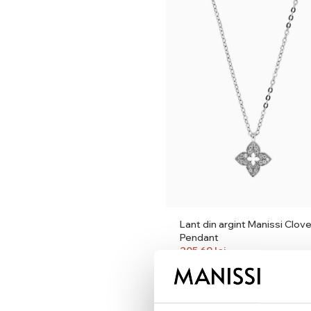
Lant din argint Manissi Clov
Pendant
205,69
lei
241,99
lei