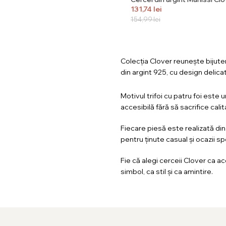
131,74
lei
154,99
lei
Colecția Clover reunește bijuteri
din argint 925, cu design delica
Motivul trifoi cu patru foi este u
accesibilă fără să sacrifice cali
Fiecare piesă este realizată di
pentru ținute casual și ocazii sp
Fie că alegi cerceii Clover ca a
simbol, ca stil și ca amintire.