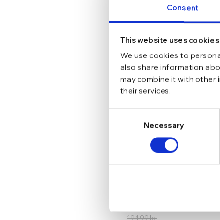
Consent
This website uses cookies
We use cookies to personal
also share information abou
may combine it with other 
their services.
Consent
Necessary
Selection
Cercei din argint Manissi
Cloves I Gold
165,74
lei
194,99
lei