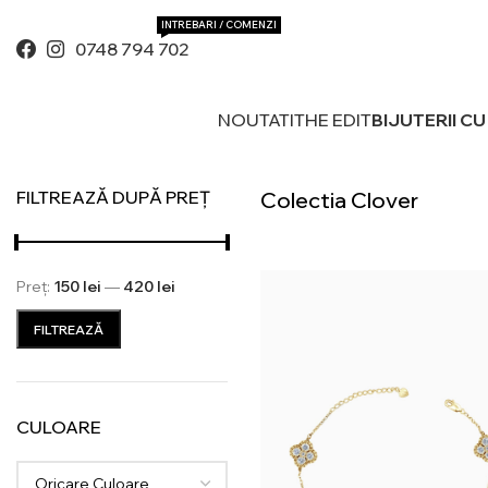
INTREBARI / COMENZI
0748 794 702
NOUTATI
THE EDIT
BIJUTERII C
FILTREAZĂ DUPĂ PREȚ
Colectia Clover
Preț:
150 lei
—
420 lei
Preț
Preț
FILTREAZĂ
minim
maxim
CULOARE
Oricare Culoare