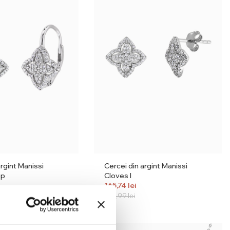
argint Manissi
Cercei din argint Manissi
op
Cloves I
165,74
lei
194,99
lei