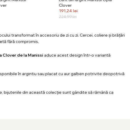
over
Clover
191,24
lei
224,99
lei
cului transformat în accesoriu de zi cu zi. Cercei, coliere și brățări
cretă fără compromis.
a Clover de la Manissi
aduce acest design într-o variantă
disponibile în argintiu sau placat cu aur galben potrivite deopotrivă
ie, bijuteriile din această colecție sunt gândite să rămână ca