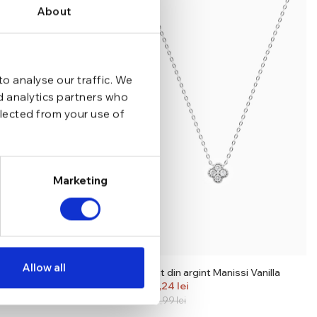
About
o analyse our traffic. We
nd analytics partners who
llected from your use of
Marketing
Allow all
argint Manissi Bold
Lant din argint Manissi Vanilla
d Gold
157,24
lei
184,99
lei