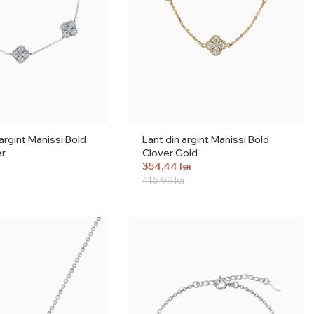
 argint Manissi Bold
Lant din argint Manissi Bold
er
Clover Gold
354,44
lei
416,99
lei