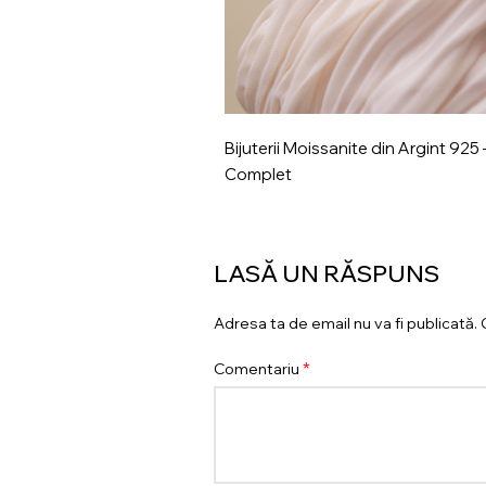
Bijuterii Moissanite din Argint 92
din Argint pentru Dama:
Complet
eganta
LASĂ UN RĂSPUNS
Adresa ta de email nu va fi publicată.
*
Comentariu