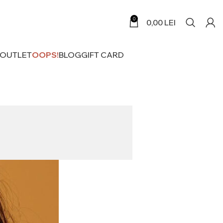
0
0,00
LEI
 OUTLET
OOPS!
BLOG
GIFT CARD