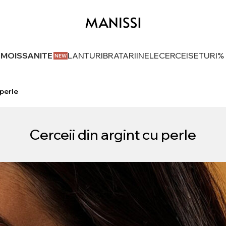
U MOISSANITE
LANTURI
BRATARI
INELE
CERCEI
SETURI
%
 perle
Cerceii din argint cu perle