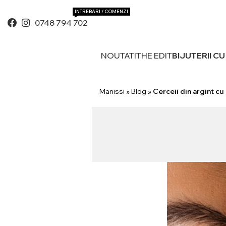
INTREBARI / COMENZI
0748 794 702
NOUTATI
THE EDIT
BIJUTERII C
Manissi
»
Blog
»
Cerceii din argint cu