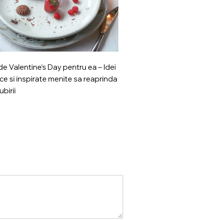
e Valentine’s Day pentru ea – Idei
Pe ce mana se pune inelul
ce si inspirate menite sa reaprinda
ubirii