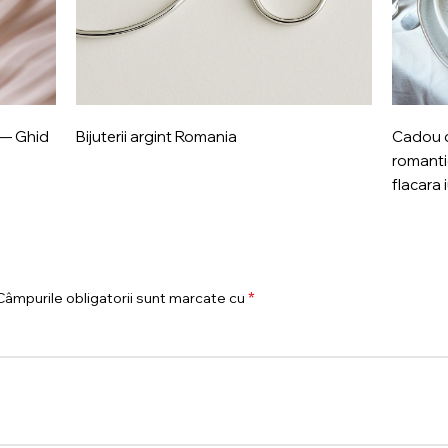
5 — Ghid
Bijuterii argint Romania
Cadou d
romanti
flacara i
*
Câmpurile obligatorii sunt marcate cu