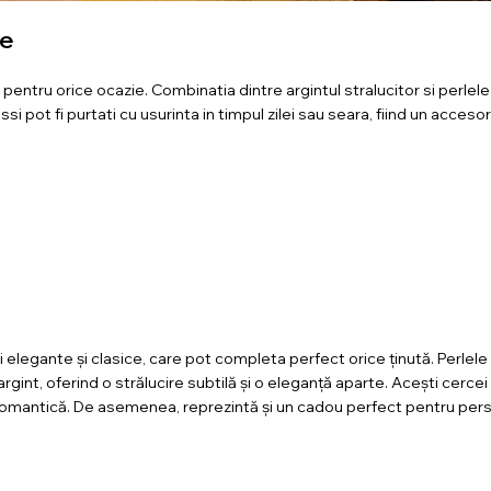
le
pentru orice ocazie. Combinatia dintre argintul stralucitor si perlel
ssi pot fi purtati cu usurinta in timpul zilei sau seara, fiind un accesori
ii elegante și clasice, care pot completa perfect orice ținută. Perlele 
rgint, oferind o strălucire subtilă și o eleganță aparte. Acești cercei
nă romantică. De asemenea, reprezintă și un cadou perfect pentru per