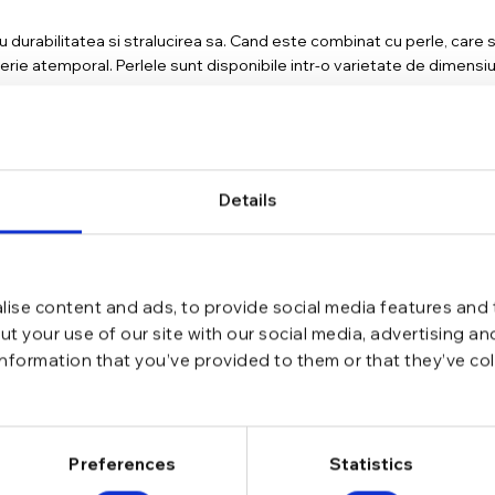
durabilitatea si stralucirea sa. Cand este combinat cu perle, care s
erie atemporal. Perlele sunt disponibile intr-o varietate de dimensiuni
r din argint cu perle este ca acestia pot fi asortati cu alte bijuterii d
Details
ati in combinatie cu diverse tinute, de la cele mai casual pana la cele 
ise content and ads, to provide social media features and t
le Manissi sunt o alegere excelenta pentru oricine doreste sa adauge 
t your use of our site with our social media, advertising a
i cercei pot fi purtati cu incredere in orice ocazie si vor adauga un p
information that you’ve provided to them or that they’ve co
Preferences
Statistics
2023