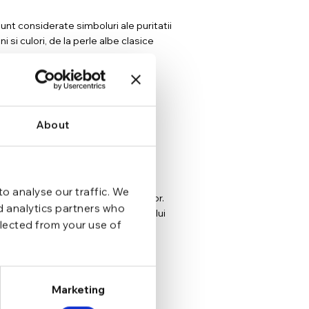
unt considerate simboluri ale puritatii
 si culori, de la perle albe clasice
in argint oferind astfel un aspect
About
mai formale.
o analyse our traffic. We
un element sofisticat la tinutele lor.
nd analytics partners who
lus de eleganta si rafinament stilului
llected from your use of
Marketing