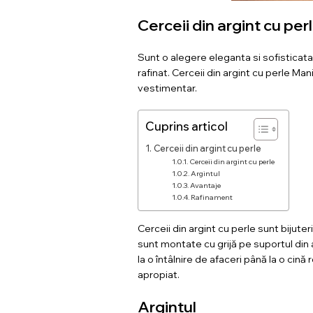
Cerceii din argint cu per
Sunt o alegere eleganta si sofisticata 
rafinat. Cerceii din argint cu perle Mani
vestimentar.
Cuprins articol
Cerceii din argint cu perle
Cerceii din argint cu perle
Argintul
Avantaje
Rafinament
Cerceii din argint cu perle sunt bijuter
sunt montate cu grijă pe suportul din a
la o întâlnire de afaceri până la o ci
apropiat.
Argintul