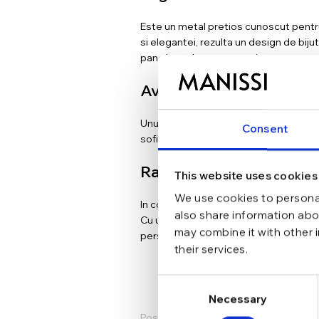
Este un metal pretios cunoscut pentru 
si elegantei, rezulta un design de bijut
pana la perle negre exotice.
Avantaje
Unul dintre avantajele purtarii cerceilo
Consent
sofisticat. In plus, acestia pot fi purt
Rafinament
This website uses cookies
We use cookies to personal
In concluzie, cerceii din argint cu per
also share information abou
Cu un design clasic si atemporal, acest
may combine it with other 
personal.
their services.
Consent
Necessary
Selection
Postat de
A Ignat
la aprilie 25, 